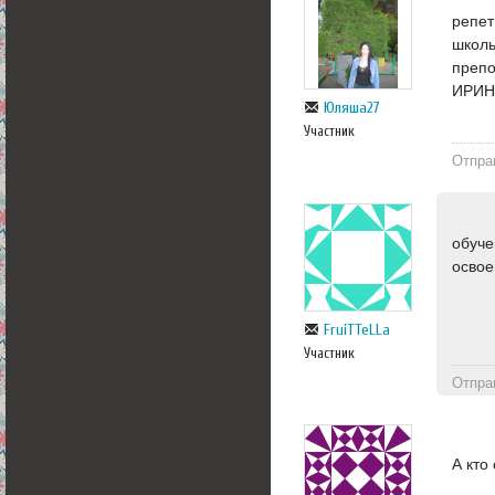
репет
школь
препо
ИРИН
Юляша27
Участник
Отпра
обуче
освое
FruiTTeLLa
Участник
Отпра
А кто