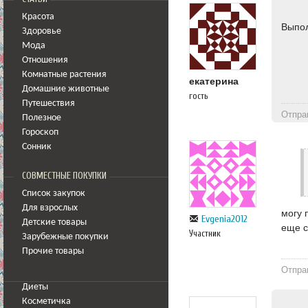
Красота
Выпол
Здоровье
Мода
Отношения
Комнатные растения
екатерина
Домашние животные
гость
Путешествия
Отпра
Полезное
Гороскоп
Сонник
СОВМЕСТНЫЕ ПОКУПКИ
Список закупок
Для взрослых
могу 
Evgenia2012
Детские товары
еще с
Участник
Зарубежные покупки
Прочие товары
Отпра
Диеты
Косметичка