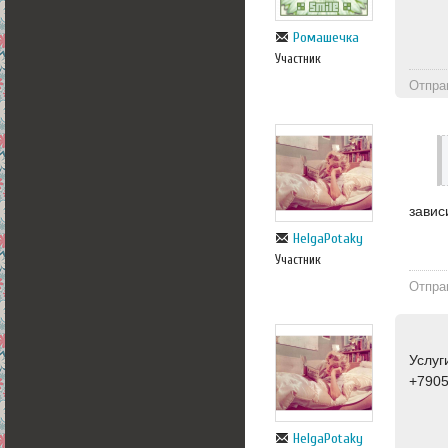
Ромашечка
Участник
Отпра
завис
HelgaPotaky
Участник
Отпра
Услуг
+790
HelgaPotaky