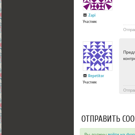
Zapi
Участник
Отпра
Предл
контр
Repetitor
Участник
Отпра
ОТПРАВИТЬ СО
Вы должны
войти на фо