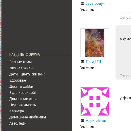
Сара Браун
Участник
Отпра
а фил
РАЗДЕЛЫ ФОРУМА
Tigra_LTH
Разные темы
Участник
Личная жизнь
Дети - цветы жизни!
Отпра
Здоровье
Досуг и хобби
Будь красивой!
у фил
Домашние дела
Недвижимость
Карьера
Домашние любимцы
марисабель
АвтоЛеди
Участник