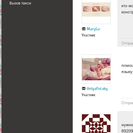
Вызов такси
кто м
конст
MaryGa
Участник
Отпра
помощ
языку
HelgaPotaky
Участник
Отпра
нужно
8920