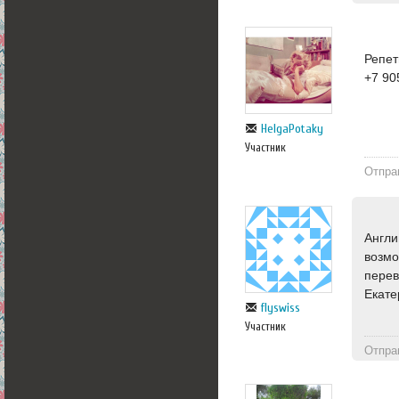
Репет
+7 90
HelgaPotaky
Участник
Отпра
Англи
возмо
перев
Екате
flyswiss
Участник
Отпра