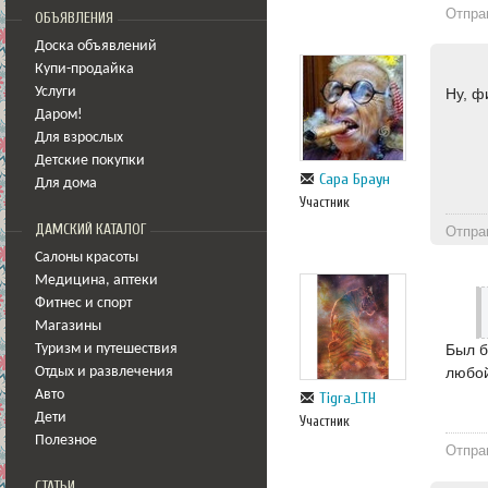
Отпра
ОБЪЯВЛЕНИЯ
Доска объявлений
Купи-продайка
Услуги
Ну, ф
Даром!
Для взрослых
Детские покупки
Сара Браун
Для дома
Участник
ДАМСКИЙ КАТАЛОГ
Отпра
Салоны красоты
Медицина
,
аптеки
Фитнес и спорт
Магазины
Был б
Туризм и путешествия
любой
Отдых и развлечения
Авто
Tigra_LTH
Дети
Участник
Полезное
Отпра
СТАТЬИ