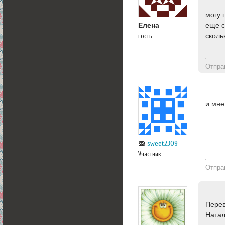
могу 
еще с
Елена
сколь
гость
Отпра
и мне
sweet2309
Участник
Отпра
Перев
Ната