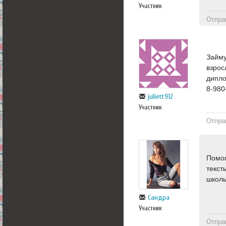
Участник
Отпра
Займу
взрос
дипло
8-980
juliett912
Участник
Отпра
Помог
текст
школь
Сандра
Участник
Отпра