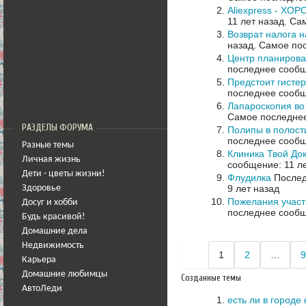
Aliexpress - ХО
11 лет назад.
Сам
Возврат налога 
назад.
Самое пос
Центр планирова
последнее сообщ
Предстоит гисте
последнее сообщ
Лапароскопия во
Самое последнее
РАЗДЕЛЫ ФОРУМА
Полипы в полост
последнее сообщ
Разные темы
Клиника Твой До
Личная жизнь
сообщение: 11 л
Дети - цветы жизни!
Флудилка
Послед
9 лет назад
Здоровье
Пожелания участ
Досуг и хобби
последнее сообщ
Будь красивой!
Домашние дела
Недвижимость
1
2
…
9
Карьера
Домашние любимцы
Созданные темы
АвтоЛеди
есть ли в городе