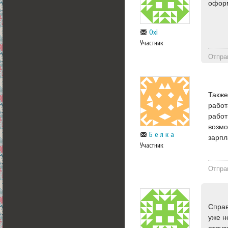
оформ
Oxi
Участник
Отпра
Также
работ
работ
возмо
Б е л к а
зарпл
Участник
Отпра
Справ
уже н
отпус