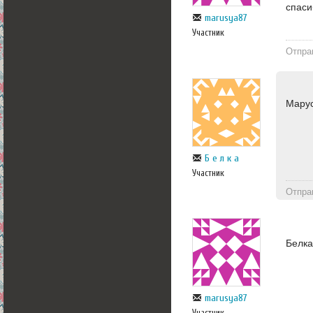
спаси
marusya87
Участник
Отпра
Марус
Б е л к а
Участник
Отпра
Белка
marusya87
Участник