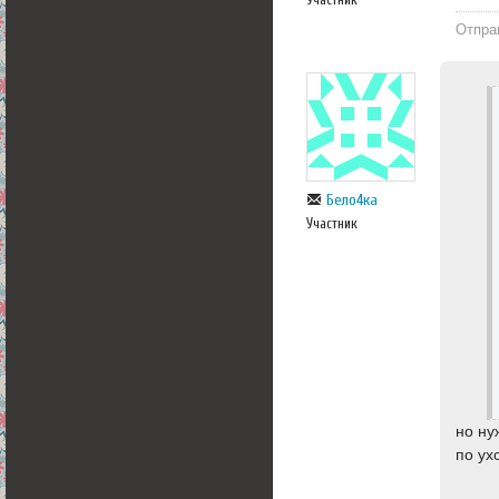
Отпра
Бело4ка
Участник
но ну
по ух