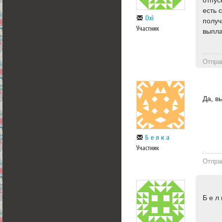
есть 
Oxi
получ
Участник
выпла
Отпра
Да, в
Б е л к а
Участник
Отпра
Б е л