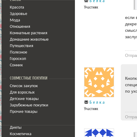
Б е л к а
Участник
Красота
Здоровье
если 
Мода
декре
Отношения
смысл
Комнатные растения
заслу
Домашние животные
Путешествия
Полезное
Отпра
Гороскоп
Сонник
Кнопк
СОВМЕСТНЫЕ ПОКУПКИ
специ
Список закупок
по ух
Для взрослых
Детские товары
Б е л к а
Зарубежные покупки
Участник
Прочие товары
Отпра
Диеты
Косметичка