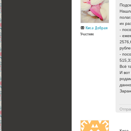
Подск
Нашла
полаг
их ра
Киса Добрая
- пос
Участник
- еже
2576,
рубле
- пос
515,3
Всё т
И вот
родам
данно
Заран
Отпра
Киса,