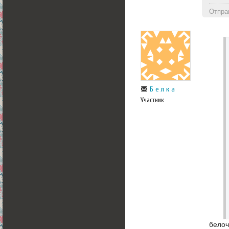
Отпра
Б е л к а
Участник
белоч