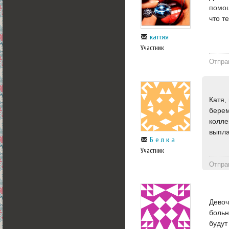
помощ
что т
каттяя
Участник
Отпра
Катя,
берем
колле
выпла
Б е л к а
Участник
Отпра
Девоч
больн
будут