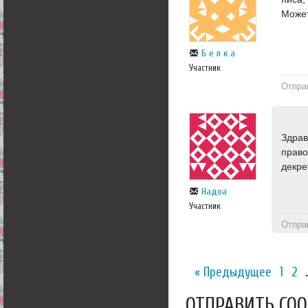
Может
Б е л к а
Участник
Отпра
Здрав
право
декре
Надоа
Участник
Отпра
« Предыдущее
1
2
ОТПРАВИТЬ СО