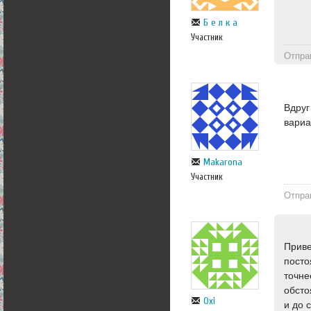
Б е л к а
Участник
Отпра
Вдруг
вариа
Makarona
Участник
Отпра
Приве
посто
точне
обсто
Oxi
и до 