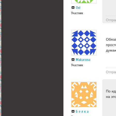
Oxi
Участник
Отпра
Обяза
прост
думаю
Makarona
Участник
Отпра
По ид
на эт
Б е л к а