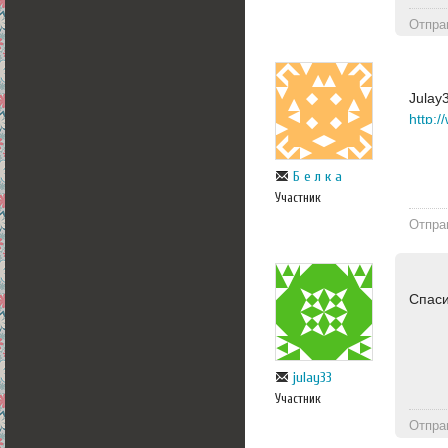
Отпра
Julay
Б е л к а
Участник
Отпра
Спас
julay33
Участник
Отпра