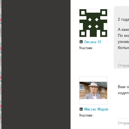
2 год
А как
По мо
узнав
Оксана-33
больн
Участник
Отпра
Вам о
ходит
Миссис Марпл
Участник
Отпра