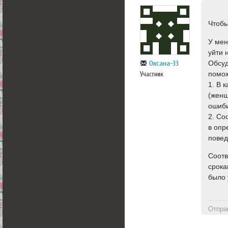
Чтобы
У мен
уйти 
Обсуд
Оксана-33
помо
Участник
1. В 
(женщ
ошиби
2. Со
в опр
повед
Соотв
срока
было 
Отпра