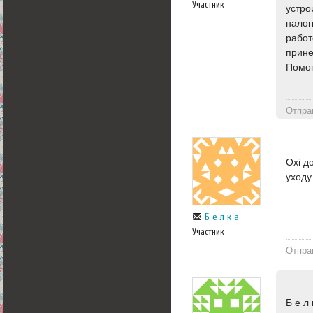
Участник
устро
налог
работ
прине
Помог
Отпра
Oxi д
уходу
Б е л к а
Участник
Отпра
Б е л