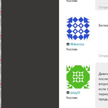
Участник
Отпра
Белка
Makarona
Участник
Отпра
Девоч
после
второ
если 
julay33
перио
Участник
преды