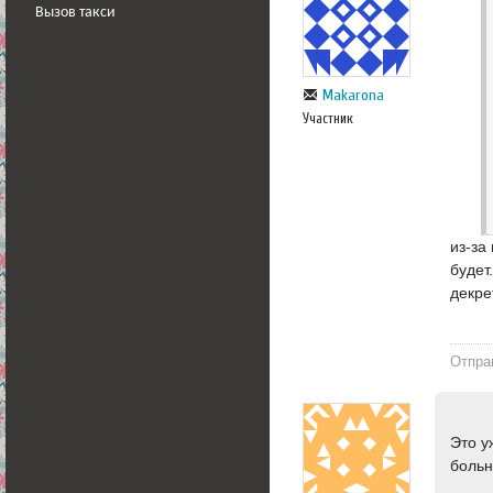
Вызов такси
Makarona
Участник
из-за
будет
декре
Отпра
Это у
боль