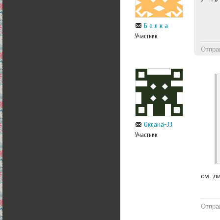
Б е л к а
Участник
Отпра
Оксана-33
Участник
см. л
Отпра