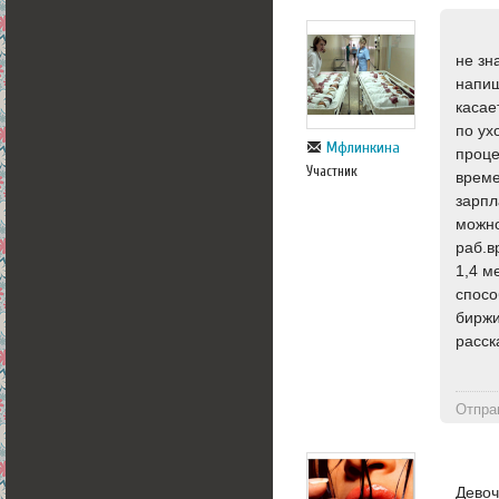
не зн
напиш
касае
по ух
Мфлинкина
проце
Участник
време
зарпл
можно
раб.в
1,4 м
спосо
биржи
расск
Отпра
Девоч