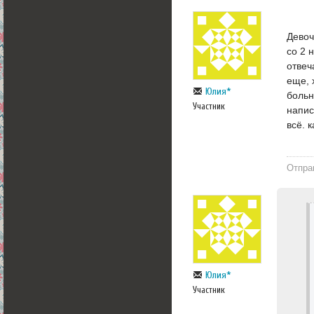
Девоч
со 2 
отвеч
еще, 
Юлия*
больн
Участник
напис
всё. 
Отпра
Юлия*
Участник