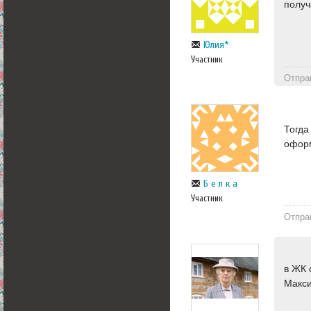
получ
Юлия*
Участник
Отпра
Тогда
оформ
Б е л к а
Участник
Отпра
в ЖК 
Макси