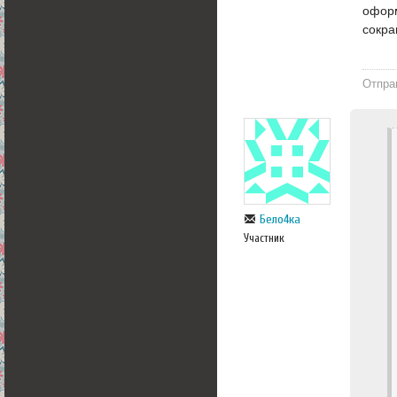
оформ
сокра
Отпра
Бело4ка
Участник