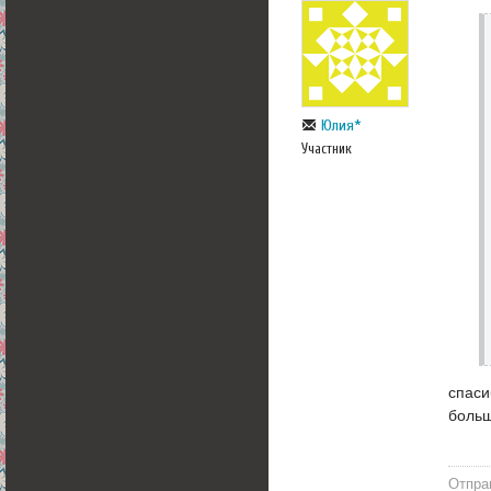
Юлия*
Участник
спаси
больш
Отпра