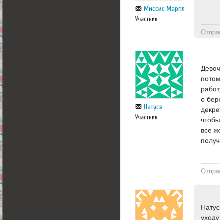
Миссис Марпл
Участник
Отпра
Девоч
потом
работ
о бер
Натуся
декре
Участник
чтобы
все ж
получ
Отпра
Натус
уходу