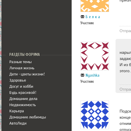
Б е л к а
Участник
Отпра
нарыл
РАЗДЕЛЫ ФОРУМА
задаю
Разные темы
И из 
Личная жизнь
этого
Дети - цветы жизни!
Nyashka
Здоровье
Участник
Досуг и хобби
Отпра
Будь красивой!
Домашние дела
Недвижимость
Подск
Карьера
конце
Домашние любимцы
отним
АвтоЛеди
отпус