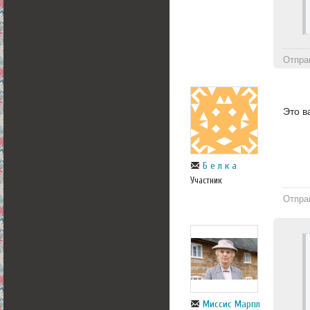
Отпра
Это в
Б е л к а
Участник
Отпра
Миссис Марпл