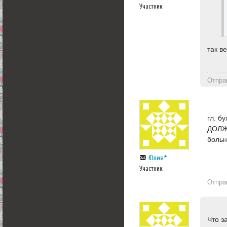
Участник
так в
Отпра
гл. б
ДОЛЖН
больн
Юлия*
Участник
Отпра
Что з