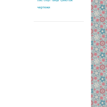
трикотаж
секс
спорт
танцы
чертежи