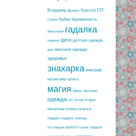
СП
Владимир
Красота
Дешево
бабка
беременность
Сумки
гадалка
бижутерия
дети
детская одежда
гадание
женская одежда
дом
здоровье
знахарка
инжграф
косметика
купить
магия
обувь
обучение
одежда
отдых
опт
оптом
печатные платы
платья
подарки
подарок
помощь
работа
поставщик
сауна
свадьба