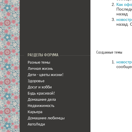
Как офо
Последн
назад
новостр
назад.
Созданные темы
РАЗДЕЛЫ ФОРУМА
новостр
Разные темы
сообщен
Личная жизнь
Дети - цветы жизни!
Здоровье
Досуг и хобби
Будь красивой!
Домашние дела
Недвижимость
Карьера
Домашние любимцы
АвтоЛеди