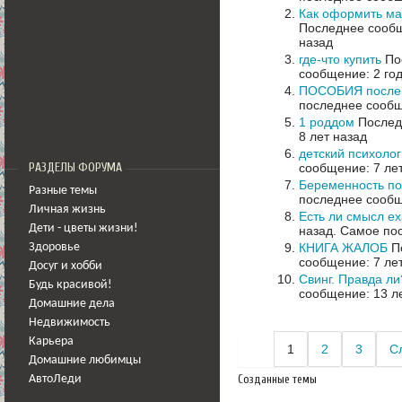
Как оформить ма
Последнее сообщ
назад
где-что купить
Пос
сообщение: 2 го
ПОСОБИЯ после 1
последнее сообщ
1 роддом
Последн
8 лет назад
детский психолог
сообщение: 7 ле
РАЗДЕЛЫ ФОРУМА
Беременность по
Разные темы
последнее сообщ
Личная жизнь
Есть ли смысл ех
Дети - цветы жизни!
назад.
Самое пос
КНИГА ЖАЛОБ
По
Здоровье
сообщение: 7 ле
Досуг и хобби
Свинг. Правда ли
Будь красивой!
сообщение: 13 л
Домашние дела
Недвижимость
Карьера
1
2
3
С
Домашние любимцы
Созданные темы
АвтоЛеди