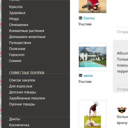
Красота
Здоровье
Енотка
Мода
Участник
Отношения
Комнатные растения
Отпра
Домашние животные
Путешествия
Полезное
Абсол
Гороскоп
Тольк
Сонник
помощ
терри
СОВМЕСТНЫЕ ПОКУПКИ
нитка
Список закупок
Участник
Для взрослых
Отпра
Детские товары
Зарубежные покупки
Прочие товары
больн
Диеты
врачу
Косметичка