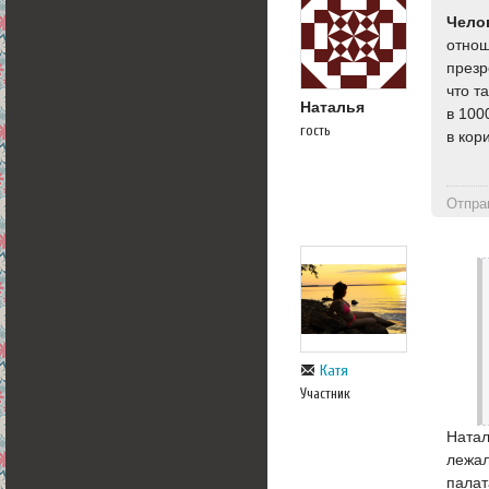
Чело
отнош
презр
что т
Наталья
в 100
гость
в кор
Отпра
Катя
Участник
Натал
лежал
палат