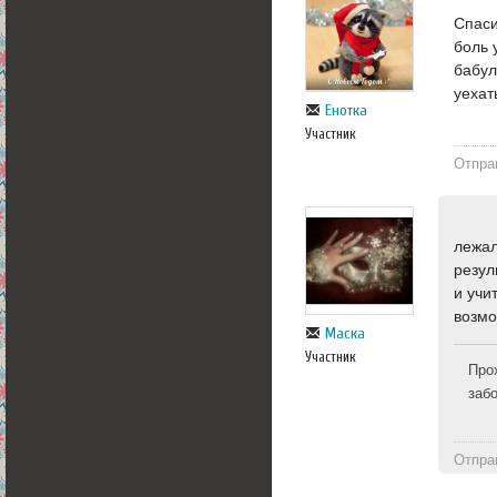
Спаси
боль 
бабул
уехат
Енотка
Участник
Отпра
лежал
резул
и учи
возмо
Маска
Участник
Про
заб
Отпра