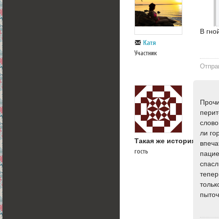
В гно
Катя
Участник
Отпра
Прочи
перит
слово
ли го
Такая же история
впеча
гость
пацие
спасл
тепер
тольк
пыточ