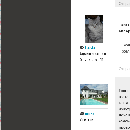
Отпра
Такая
аппер
Все
Fatsia
жел
Администратор и
Организатор СП
Отпра
Госпо
геста
так я
изнут
нитка
лечен
Участник
консу
прово