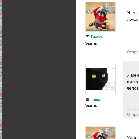
Я гов
лежал
Енотка
Участник
Отпра
У мен
никто
челов
Зайка
Участник
Отпра
Ужас 