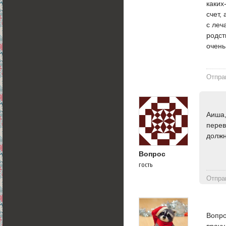
каких
счет,
с леч
родст
очень
Отпра
Аиша,
перев
должн
Вопрос
гость
Отпра
Вопро