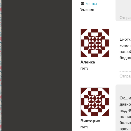
Енотка
Участник
Отпра
Енотк
конеч
нашей
бедня
Аленка
гость
Отпра
Ох...
давно
под 4
не по
Виктория
больн
гость
врач 