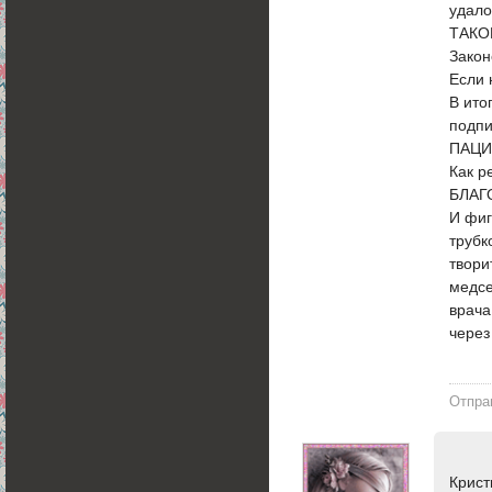
удало
ТАКОЙ
Зако
Если 
В ито
подп
ПАЦИ
Как р
БЛАГО
И фиг
трубк
твори
медсе
врача
через
Отпра
Крист