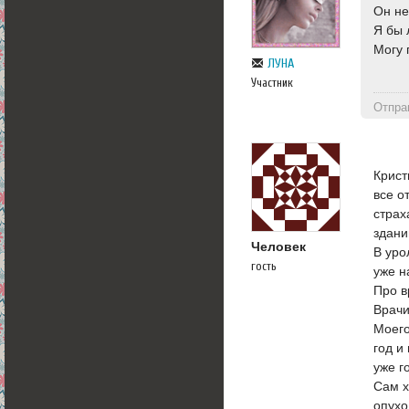
Он не
Я бы 
Могу 
ЛУНА
Участник
Отпра
Крист
все о
страх
здани
Человек
В уро
гость
уже н
Про в
Врачи
Моего
год и
уже г
Сам х
опухо