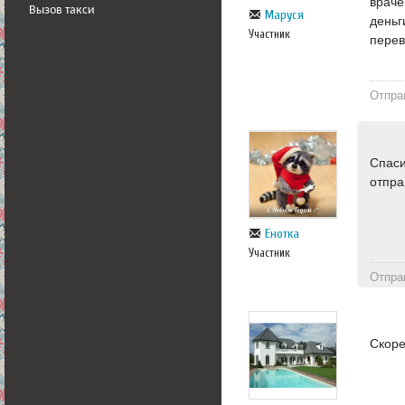
враче
Вызов такси
Маруся
деньг
Участник
перев
Отпра
Спаси
отпра
Енотка
Участник
Отпра
Скоре