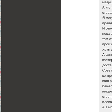
меди
А кто
страш
Я мог
правд
И отн
пока 
там о
произ
Хоть 
А сан
косте
доста
Совет
контр
ваш р
банал
никак
строн
плева
А в м