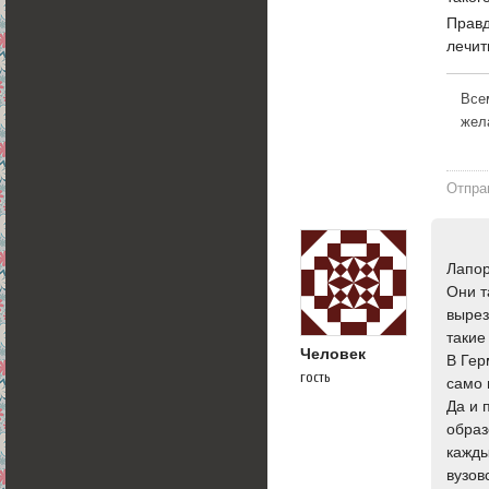
Правд
лечит
Все
жел
Отпра
Лапор
Они т
вырез
такие
Человек
В Гер
гость
само 
Да и 
образ
кажды
вузов