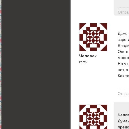
Отпра
Даже 
зарег
Влади
Опять
Человек
много
гость
Но у 
нет, 
Как т
Отпра
Челов
Думаю
предо