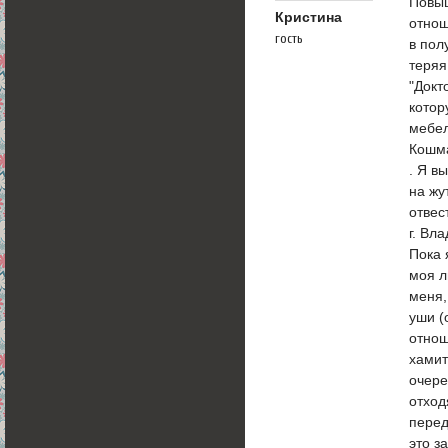
Повыш
Кристина
отнош
гость
в пол
теряя
"Докт
котор
мебел
Кошма
. Я в
на жу
отвес
г. Вл
Пока 
моя л
меня,
уши (
отнош
хамит
очере
отход
перед
это з