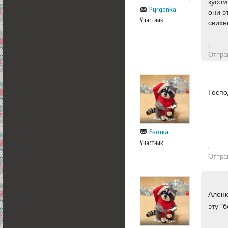
кусом
Pyrgenka
они э
Участник
свихн
Отпра
Госпо
Енотка
Участник
Отпра
Аленк
эту "