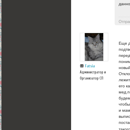
данно
Отпра
Еще д
подтв
перед
поним
Fatsia
новый
Администратор и
Откло
Организатор СП
лежит
его к
мед.п
будем
чтобы
и мам
выпис
поста
такого