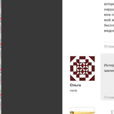
котор
наруш
мне п
мой ж
беспл
медсе
Отпра
Интер
закле
Ольга
гость
Отпра