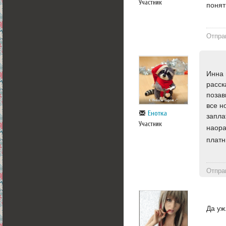
Участник
понят
Отпра
Инна 
расск
позав
все н
Енотка
запла
Участник
наора
платн
Отпра
Да уж