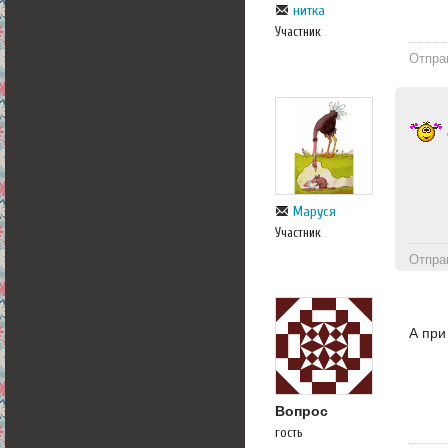
нитка
Участник
Отпра
Маруся
Участник
Отпра
А при
Вопрос
гость