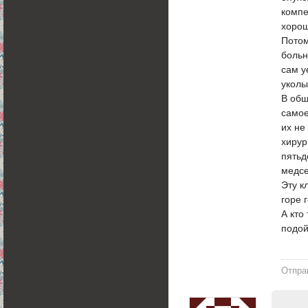
компе
хорош
Потом
больн
сам у
уколы
В общ
самое
их не
хирур
пятьд
медсе
Эту к
горе 
А кто
подой
Отпра