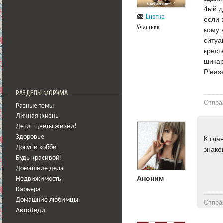
4ый д
Енотка
если 
Участник
кому 
ситуа
крест
шикар
Please
РАЗДЕЛЫ ФОРУМА
Отпра
Разные темы
Личная жизнь
Дети - цветы жизни!
Здоровье
К гла
Досуг и хобби
знако
Будь красивой!
Домашние дела
Аноним
Недвижимость
Карьера
Домашние любимцы
Отпра
АвтоЛеди