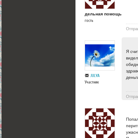
дельная помощь
гость
Отпра
Я счи
видел
обидн
здрав
JULYA
деньг
Участник
Отпра
Попал
перит
ужасн