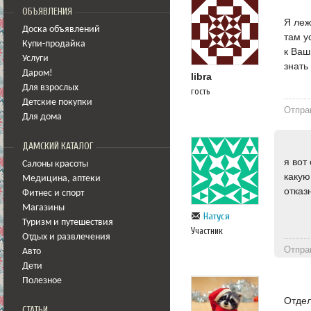
ОБЪЯВЛЕНИЯ
Я леж
Доска объявлений
там у
Купи-продайка
к Ваш
Услуги
знать
Даром!
libra
Для взрослых
гость
Детские покупки
Отпра
Для дома
ДАМСКИЙ КАТАЛОГ
я вот
Салоны красоты
какую
Медицина
,
аптеки
отказ
Фитнес и спорт
Магазины
Натуся
Туризм и путешествия
Участник
Отдых и развлечения
Отпра
Авто
Дети
Полезное
Отдел
СТАТЬИ