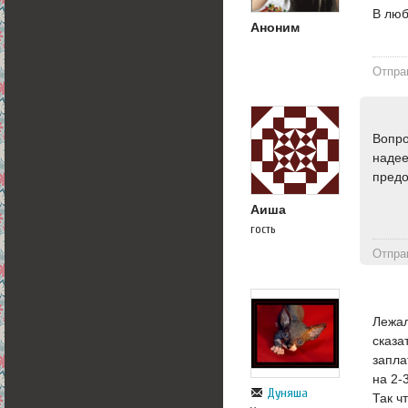
В люб
Аноним
Отпра
Вопро
надее
предо
Аиша
гость
Отпра
Лежал
сказа
запла
на 2-
Дуняша
Так ч