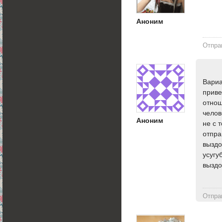
Аноним
Отпра
Вариа
приве
отнош
челов
Аноним
не с 
отпра
выздо
усугу
выздо
Отпра