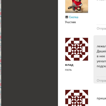
Енотка
Участник
Отпра
лежал
Дашей
в нее
уехал
влад
подск
гость
Отпра
прише