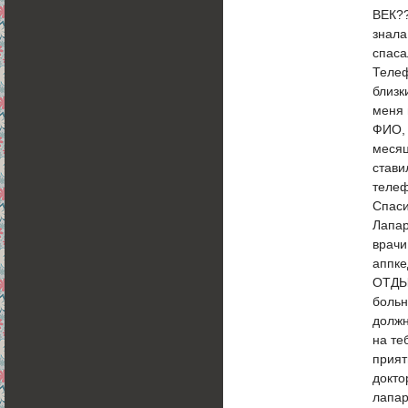
ВЕК??
знала
спаса
Телеф
близк
меня 
ФИО, 
месяц
стави
телеф
Спаси
Лапар
врачи
аппке
ОТДЫХА
больн
должн
на те
прият
докто
лапар