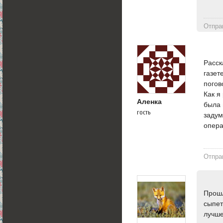
Отпра
Расск
газет
погов
Как я
Аленка
была 
гость
задум
опера
Отпра
Прошл
сыпет
лучше