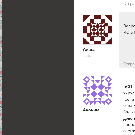
Отпра
Вопро
ИС в 
Аиша
гость
Отпра
БСП -
хирур
госпи
совет
Аноним
больш
довол
насто
состо