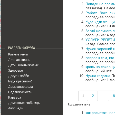
Попади на премь
лет назад.
Самое
Работа. Вакансии
последнее сообщ
Куда идти женщи
сообщение: 10 л
Загиб желчного 
сообщение: 4 го
УСЛУГИ РЕПЕТИТ
назад.
Самое пос
РАЗДЕЛЫ ФОРУМА
Нужен хороший г
последнее сообщ
Разные темы
вопрос к тем, кт
Личная жизнь
последнее сообщ
Дети - цветы жизни!
кровь на сахар ц
сообщений нет.
Здоровье
Нужна гадалка
По
Досуг и хобби
сообщение: 1 ме
Будь красивой!
Домашние дела
Недвижимость
1
2
…
8
Карьера
Домашние любимцы
Созданные темы
АвтоЛеди
как расчитать по