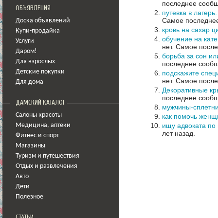
последнее сообщ
ОБЪЯВЛЕНИЯ
путевка в лагер
Самое последнее
Доска объявлений
кровь на сахар ц
Купи-продайка
обучение на кате
Услуги
нет.
Самое после
Даром!
борьба за сон ил
Для взрослых
последнее сообщ
Детские покупки
подскажите специ
нет.
Самое после
Для дома
Декоративные кры
последнее сообщ
ДАМСКИЙ КАТАЛОГ
мужчины-сплетн
Салоны красоты
как помочь женщ
ищу адвоката по
Медицина
,
аптеки
лет назад.
Фитнес и спорт
Магазины
Туризм и путешествия
Отдых и развлечения
Авто
Дети
Полезное
СТАТЬИ