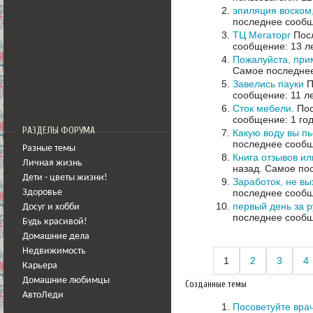
эпиляция воском
последнее сообщ
ТЦ Мегаторг
Посл
сообщение: 13 л
Пожалуйста, при
Самое последнее
Завелись пауки
П
сообщение: 11 л
Сток мебели.
Пос
сообщение: 1 год
РАЗДЕЛЫ ФОРУМА
Какую воду вы пь
последнее сообщ
Разные темы
Книга отзывов и
Личная жизнь
назад.
Самое пос
Дети - цветы жизни!
Заработок, не вы
последнее сообщ
Здоровье
первый день за р
Досуг и хобби
последнее сообщ
Будь красивой!
Домашние дела
Недвижимость
1
2
3
4
Карьера
Домашние любимцы
Созданные темы
АвтоЛеди
Посоветуйте вра