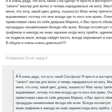
А я очень рада, что есть такой Спа-Центр! Я просто в восторге!
"своего" мастер для волос и теперь нарадоваться не могу. Маст
меня, что хочу, какой цвет, длину, пышность! Мою челку трепет
выравнивает, потому что мне всегда где-то косо или криво. Очен
приветливая сама по себе девушка Марина, я Вас просто обож
процедуры ненавязчивая беседа обо всем. Всегда посоветует ч
графиком я никогда не знаю заранее когда могу прийти, админи
не подвела меня, всегда найдет место, всегда перезвонит и нап
В общем я очень-очень довольна!!!!!
Отправлено 13 лет назад
#
А я очень рада, что есть такой Спа-Центр! Я просто в восторг
"своего" мастер для волос и теперь нарадоваться не могу. Ма
меня, что хочу, какой цвет, длину, пышность! Мою челку треп
выравнивает, потому что мне всегда где-то косо или криво. Оч
приветливая сама по себе девушка Марина, я Вас просто обо
процедуры ненавязчивая беседа обо всем. Всегда посоветует ч
моим графиком я никогда не знаю заранее когда могу прийти,