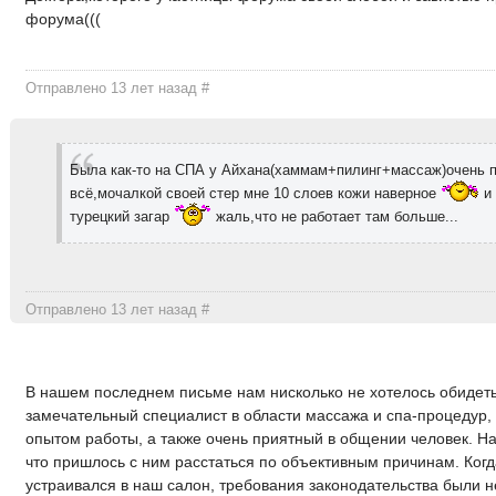
форума(((
Отправлено 13 лет назад
#
Была как-то на СПА у Айхана(хаммам+пилинг+массаж)очень 
всё,мочалкой своей стер мне 10 слоев кожи наверное
и 
турецкий загар
жаль,что не работает там больше...
Отправлено 13 лет назад
#
В нашем последнем письме нам нисколько не хотелось обидеть
замечательный специалист в области массажа и спа-процедур,
опытом работы, а также очень приятный в общении человек. На
что пришлось с ним расстаться по объективным причинам. Когд
устраивался в наш салон, требования законодательства были н