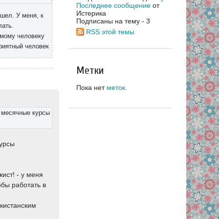
Последнее сообщение
от
Истерика
шел. У меня, к
Подписаны на тему - 3
лать.
RSS этой темы
комому человеку
риятный человек
Метки
Пока нет
меток
.
6 месячные курсы
курсы
ист! - у меня
тобы работать в
кистанским