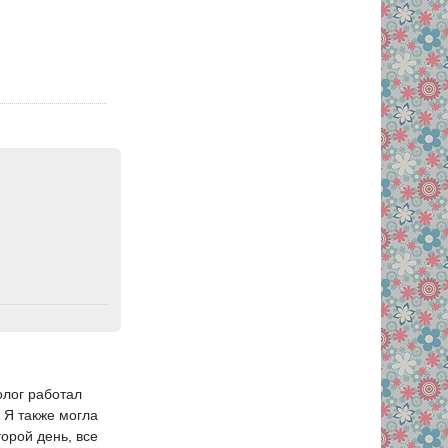
олог работал
 Я также могла
торой день, все