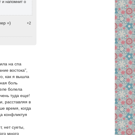
т и напомнит о
пер =)
+2
ила на спа
ание востока",
о, как я вышла
вная боль
деле болела
очень туда еще!
и, расставляя в
ше время, когда
да конфликтуя
, нет суеты,
ого много