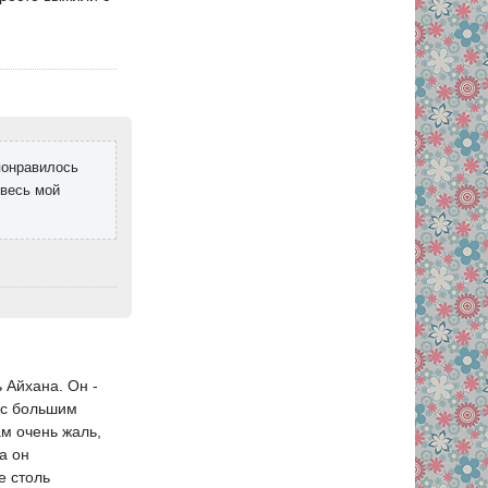
понравилось
весь мой
 Айхана. Он -
 с большим
м очень жаль,
а он
е столь