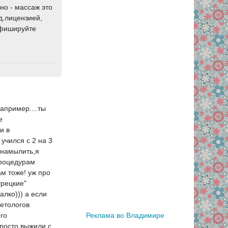
но - массаж это
д.лицензией,
еафишируйте
апример....ты
е
и в
учился с 2 на 3
 намылить,я
процедурам
ам тоже! уж про
урецкие"
алко))) а если
метологов
го
Реклама во Владимире
просто выжили с