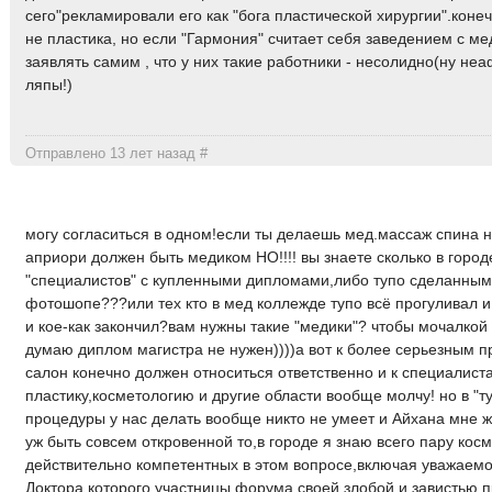
сего"рекламировали его как "бога пластической хирургии".конеч
не пластика, но если "Гармония" считает себя заведением с ме
заявлять самим , что у них такие работники - несолидно(ну н
ляпы!)
Отправлено 13 лет назад
#
могу согласиться в одном!если ты делаешь мед.массаж спина н
априори должен быть медиком НО!!!! вы знаете сколько в город
"специалистов" с купленными дипломами,либо тупо сделанным
фотошопе???или тех кто в мед коллежде тупо всё прогуливал и 
и кое-как закончил?вам нужны такие "медики"? чтобы мочалкой
думаю диплом магистра не нужен))))а вот к более серьезным 
салон конечно должен относиться ответственно и к специалист
пластику,косметологию и другие области вообще молчу! но в "т
процедуры у нас делать вообще никто не умеет и Айхана мне ж
уж быть совсем откровенной то,в городе я знаю всего пару кос
действительно компетентных в этом вопросе,включая уважаемо
Доктора,которого участницы форума своей злобой и завистью 