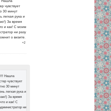
!! Нашла
ер чувствует
но 30 минут
ь легкая рука и
аю!) За время
то и как! С моим
стратор ни разу
омнит о визите.
+2
е!!! Нашла
стер чувствует
етно 30 минут
ень легкая рука и
жаю!) За время
то и как! С
 администратор ни