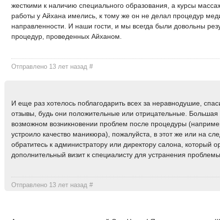
жесткими к наличию специального образования, а курсы масса
работы у Айхана имелись, к тому же он не делал процедур ме
направленности. И наши гости, и мы всегда были довольны рез
процедур, проведенных Айханом.
Отправлено 13 лет назад
#
И еще раз хотелось поблагодарить всех за неравнодушие, спа
отзывы, будь они положительные или отрицательные. Большая 
возможном возникновении проблем после процедуры (например
устроило качество маникюра), пожалуйста, в этот же или на с
обратитесь к администратору или директору салона, который о
дополнительный визит к специалисту для устранения проблемы
Отправлено 13 лет назад
#