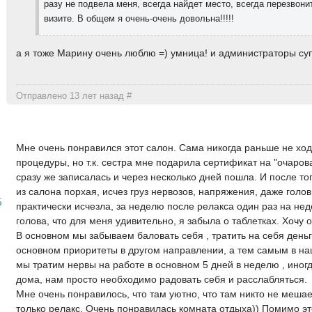
разу не подвела меня, всегда найдет место, всегда перезвони
визите. В общем я очень-очень довольна!!!!!
а я тоже Марину очень люблю =) умница! и администраторы су
Отправлено 13 лет назад
#
Мне очень понравился этот салон. Сама никогда раньше не ход
процедуры, но т.к. сестра мне подарила сертификат на "очаров
сразу же записалась и через несколько дней пошла. И после тог
из салона порхая, исчез груз нервозов, напряжения, даже голо
5
практически исчезла, за неделю после релакса один раз на не
голова, что для меня удивительно, я забыла о таблетках. Хочу 
В основном мы забываем баловать себя , тратить на себя деньг
основном приоритеты в другом направлении, а тем самым в на
мы тратим нервы на работе в основном 5 дней в неделю , иног
дома, нам просто необходимо радовать себя и расслабляться.
Мне очень понравилось, что там уютно, что там никто не мешает
только релакс. Очень понравилась комната отдыха)) Помимо эт