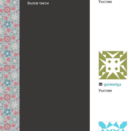
Участник
Вызов такси
garmoniya
Участник