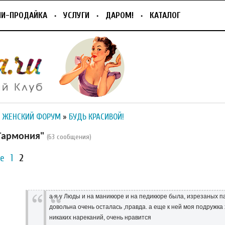
ПИ-ПРОДАЙКА
УСЛУГИ
ДАРОМ!
КАТАЛОГ
 ЖЕНСКИЙ ФОРУМ
»
БУДЬ КРАСИВОЙ!
Гармония"
(63 сообщения)
е
1
2
а я у Люды и на маникюре и на педикюре была, изрезаных п
довольна очень осталась ,правда. а еще к ней моя подружка
никаких нареканий, очень нравится