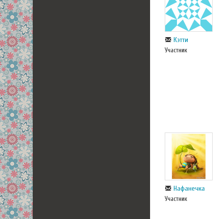
Кэтти
Участник
Нафанечка
Участник