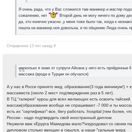
Я очень рада, что у Вас сложился там маникюр и мастер подо
сожалению, нет
Второй день не могу ничего по дому де
да, это конечно ужасно ,у меня тоже было так, когда к незна
пошла на маникюр.ноя довольна, и по общению Люда очень п
Отправлено 13 лет назад
#
насколько я знаю от супруги Айхана у него есть пройденные 
массажа (вроде в Турции он обучался)
А у нас в Росси принято мед. образование(3 года минимум!) + 
массажиста (около 2 мес+ подтверждение раз в 5 лет).
В ТЦ "галерея" курсы для всех желающих есть освоить тайский
массаж(образование вообще не спрашивают -7 000 и ты массаж
есть их "сертификат"-все, бегу работать :hospital:)тем более, ч
России - надо подтвердить свой иностранный диплом.
Неужели вам хЕрурга Мамедова мало?!изуродовал со своим па
дипломом столько женщин и смылся, а наши "сильные мира