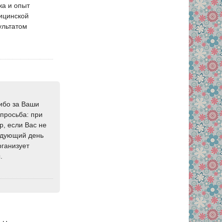
жа и опыт
дицинской
ультатом
сибо за Ваши
просьба: при
, если Вас не
ледующий день
рганизует
.