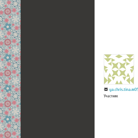
ya.chris.tina.m0
Участник