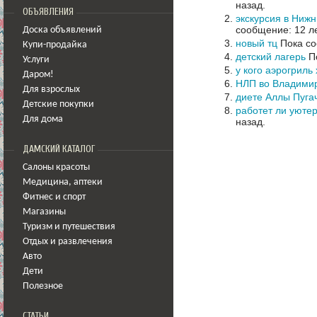
назад.
ОБЪЯВЛЕНИЯ
экскурсия в Нижн
сообщение: 12 ле
Доска объявлений
новый тц
Пока со
Купи-продайка
детский лагерь
По
Услуги
у кого аэрогриль
Даром!
НЛП во Владими
Для взрослых
диете Аллы Пуга
Детские покупки
работет ли уютер
Для дома
назад.
ДАМСКИЙ КАТАЛОГ
Салоны красоты
Медицина
,
аптеки
Фитнес и спорт
Магазины
Туризм и путешествия
Отдых и развлечения
Авто
Дети
Полезное
СТАТЬИ