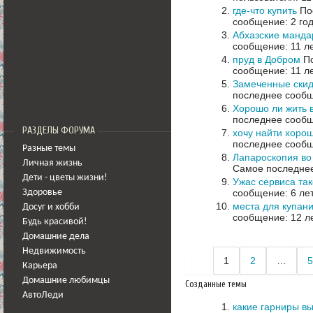
где-что купить
Пос
сообщение: 2 го
Абхазские манд
сообщение: 11 л
пруд в Добром
По
сообщение: 11 л
Замеченные скид
последнее сообщ
Хорошо ли жить 
последнее сообщ
РАЗДЕЛЫ ФОРУМА
хочу найти хорош
последнее сообщ
Разные темы
Лапароскопия во
Личная жизнь
Самое последнее
Дети - цветы жизни!
Ужас сервиса так
сообщение: 6 ле
Здоровье
места для купан
Досуг и хобби
сообщение: 12 л
Будь красивой!
Домашние дела
Недвижимость
1
2
…
5
Карьера
Домашние любимцы
Созданные темы
АвтоЛеди
какие гарниры вы