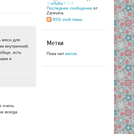
☞оЛьKa☜♡☞
Последнее сообщение
от
Zarevina
RSS этой темы
ь мясо для
Метки
зм внутренний,
ообще, есть
Пока нет
меток
.
вами и
е очень
же всегда