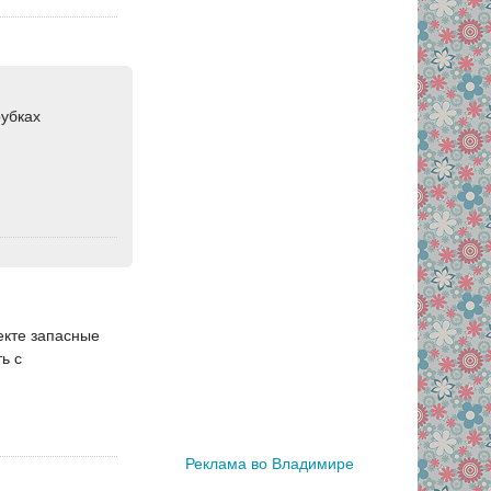
рубках
екте запасные
ь с
Реклама во Владимире