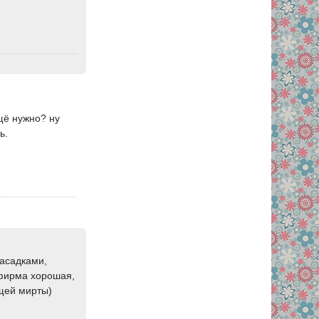
щё нужно? ну
ь.
насадками,
 фирма хорошая,
ущей мирты)