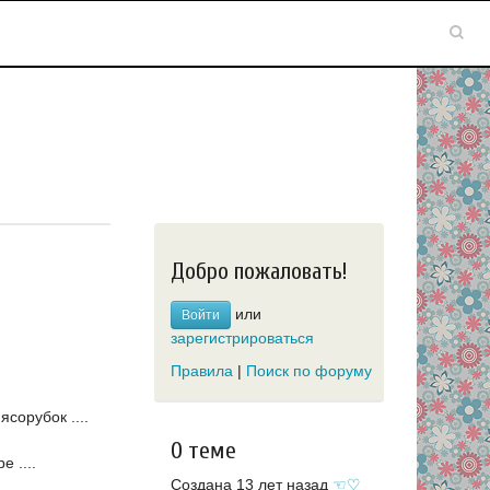
Добро пожаловать!
или
Войти
зарегистрироваться
Правила
|
Поиск по форуму
сорубок ....
О теме
 ....
Создана 13 лет назад
☜♡