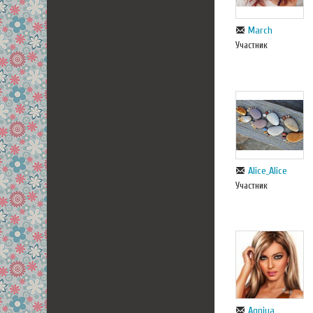
March
Участник
Alice_Alice
Участник
Agniya