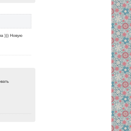
а ))) Новую
а
овать