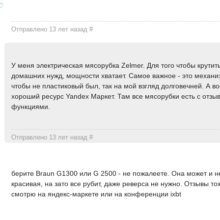
☜♡☞
Отправлено 13 лет назад
#
У меня электрическая мясорубка Zelmer. Для того чтобы крутит
домашних нужд, мощности хватает. Самое важное - это механи
чтобы не пластиковый был, так на мой взгляд долговечней. А в
хороший ресурс Yandex Маркет. Там все мясорубки есть с отзы
функциями.
Отправлено 13 лет назад
#
берите Braun G1300 или G 2500 - не пожалеете. Она может и н
красивая, на зато все рубит, даже реверса не нужно. Отзывы то
смотрю на яндекс-маркете или на конференции ixbt