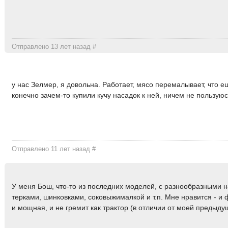
Отправлено 13 лет назад
#
у нас Зелмер, я довольна. Работает, мясо перемалывает, что е
конечно зачем-то купили кучу насадок к ней, ничем не пользуюс
Отправлено 11 лет назад
#
У меня Бош, что-то из последних моделей, с разнообразными 
терками, шинковками, соковыжималкой и т.п. Мне нравится - и
и мощная, и не гремит как трактор (в отличии от моей предыд