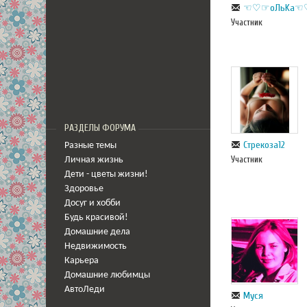
☜♡☞оЛьKa
Участник
РАЗДЕЛЫ ФОРУМА
Стрекоза12
Разные темы
Участник
Личная жизнь
Дети - цветы жизни!
Здоровье
Досуг и хобби
Будь красивой!
Домашние дела
Недвижимость
Карьера
Домашние любимцы
АвтоЛеди
Муся