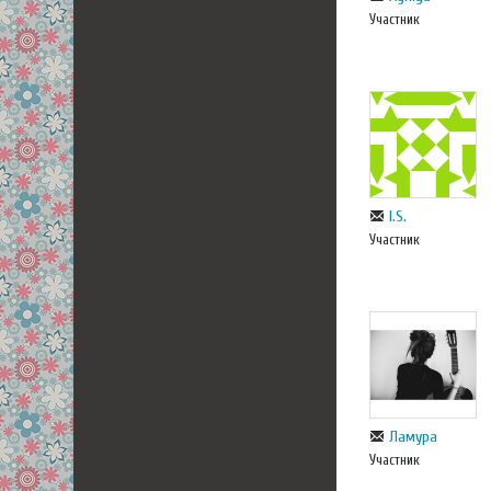
Участник
I.S.
Участник
Ламура
Участник