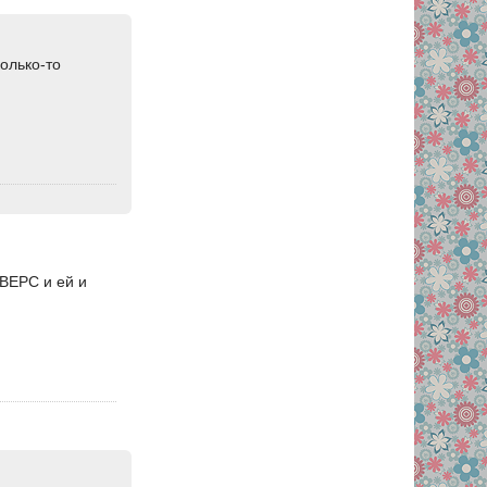
колько-то
ВЕРС и ей и