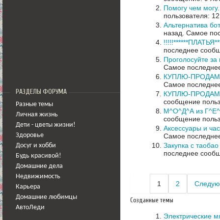
Помогу чем могу
пользователя: 12
Альтернатива бо
назад.
Самое пос
!!!!!******ПЛАТЬЯ***
последнее сообщ
Проголосуйте за 
Самое последнее
КУПЛЮ-ПРОДАМ 
Самое последнее
РАЗДЕЛЫ ФОРУМА
КУПЛЮ-ПРОДАМ-
сообщение польз
Разные темы
М^О^Д^А из Г^Е^
Личная жизнь
сообщение польз
Дети - цветы жизни!
Аксессуары и ча
Самое последнее
Здоровье
Закупка с таобао 
Досуг и хобби
последнее сообщ
Будь красивой!
Домашние дела
Недвижимость
1
2
Следую
Карьера
Домашние любимцы
Созданные темы
АвтоЛеди
Электрические мя