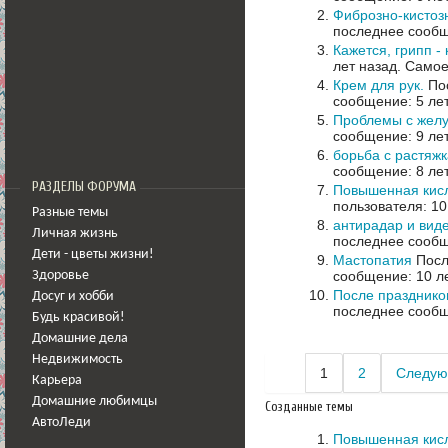
Фиброзно-кистоз
последнее сообщ
Кажется, грипп -
лет назад.
Самое
Крем для рук.
Пос
сообщение: 5 ле
Проблемы с жел
сообщение: 9 ле
борьба с растяж
сообщение: 8 ле
РАЗДЕЛЫ ФОРУМА
Повышенная кисл
пользователя: 10
Разные темы
антирадар и вид
Личная жизнь
последнее сообщ
Дети - цветы жизни!
Мастопатия
Посл
сообщение: 10 л
Здоровье
После празднико
Досуг и хобби
последнее сообщ
Будь красивой!
Домашние дела
Недвижимость
1
2
Следую
Карьера
Домашние любимцы
Созданные темы
АвтоЛеди
Повышенная кисл