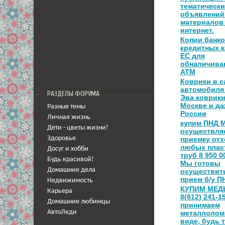
тематически
объявлений
материалов 
интернет.
Копии банк
кредитных к
ЕС для
обналичива
АТМ
Коврики в с
автомобиля
РАЗДЕЛЫ ФОРУМА
Эва коврики
Москве и да
Разные темы
России
Личная жизнь
купим ПНД 
Дети - цветы жизни!
осуществля
Здоровье
приемку от
любых плас
Досуг и хобби
труб 8 950 00
Будь красивой!
Мы готовы
Домашние дела
осуществит
прием б/у П
Недвижимость
КУПИМ МЕДЬ
Карьера
8(812) 241-1
Домашние любимцы
принимаем
АвтоЛеди
металлолом
виде, будь 