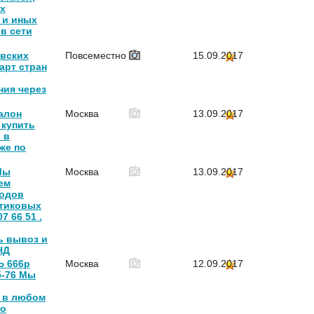
х
 и иных
в сети
овских
Повсеместно
15.09.2017
арт стран
ния через
алон
Москва
13.09.2017
 купить
 в
же по
Мы
Москва
13.09.2017
ем
ходов
тиковых
7 66 51 .
ь вывоз и
НД
 666р
Москва
12.09.2017
5-76 Мы
 в любом
то