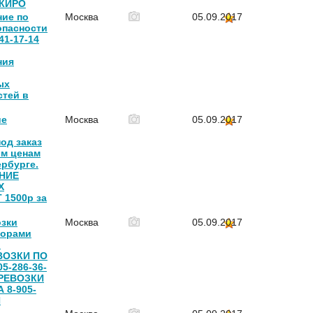
 КИРО
ние по
Москва
05.09.2017
опасности
41-17-14
ния
ых
стей в
ие
Москва
05.09.2017
од заказ
ым ценам
ербурге.
НИЕ
Х
 1500р за
озки
Москва
05.09.2017
торами
.
ВОЗКИ ПО
5-286-36-
ЕРЕВОЗКИ
 8-905-
И