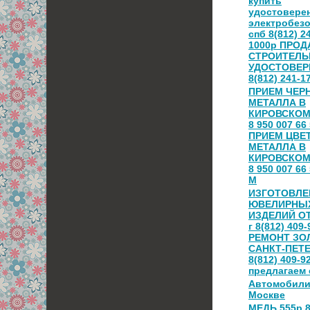
купить
удостовере
электробез
спб 8(812) 2
1000р ПРО
СТРОИТЕЛ
УДОСТОВЕР
8(812) 241-1
ПРИЕМ ЧЕР
МЕТАЛЛА В
КИРОВСКОМ
8 950 007 66 
ПРИЕМ ЦВЕ
МЕТАЛЛА В
КИРОВСКОМ
8 950 007 6
М
ИЗГОТОВЛЕ
ЮВЕЛИРНЫ
ИЗДЕЛИЙ ОТ
г 8(812) 409-
РЕМОНТ ЗО
САНКТ-ПЕТ
8(812) 409-9
предлагаем 
Автомобили
Москве
МЕДЬ 555р 8