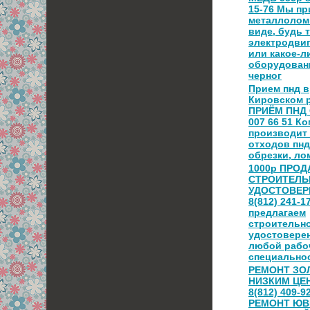
15-76 Мы п
металлолом
виде, будь 
электродви
или какое-л
оборудован
черног
Прием пнд в
Кировском 
ПРИЁМ ПНД 
007 66 51 К
производит
отходов пнд
обрезки, лом
1000р ПРО
СТРОИТЕЛ
УДОСТОВЕР
8(812) 241-1
предлагаем
строительн
удостовере
любой рабо
специально
РЕМОНТ ЗО
НИЗКИМ ЦЕН
8(812) 409-9
РЕМОНТ Ю