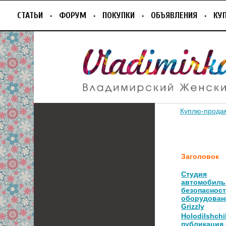
СТАТЬИ
ФОРУМ
ПОКУПКИ
ОБЪЯВЛЕНИЯ
КУ
Куплю-прода
Заголовок
Студия
автомобиль
безопасност
оборудован
Grizzly
Holodilshchik
публикация 