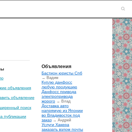
Объявления
лы
Бастион юристы Спб
→ Вадим
ло
Куплю данфосс
любую продукцию
жие объявления
Данфосс привода
электропривода
авить объявление
жорого
→ Влад
Доставка авто
ширенный поиск
напрямую из Японии
во Владивосток под
а публикации
заказ
→ Андрей
Услуги Хакера
заказать взлом почты