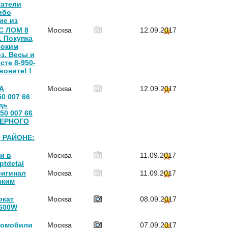
гатели
ибо
ие из
С ЛОМ 8
Москва
12.09.2017
1 Покупка
соким
з. Весы и
сте 8-950-
Звоните! !
А
Москва
12.09.2017
0 007 66
дь
50 007 66
ЧЕРНОГО
 РАЙОНЕ:
и в
Москва
11.09.2017
ptdetal
ригинал
Москва
11.09.2017
зким
окат
Москва
08.09.2017
 600W
томобили
Москва
07.09.2017