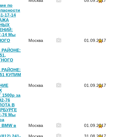
Москва
05.09.2017
ние по
опасности
41-17-14
ДАЖА
ЬНЫХ
ЕНИЙ:
7-14 Мы
НОГО
Москва
01.09.2017
 РАЙОНЕ:
51,
ТНОГО
 РАЙОНЕ:
6 51 КУПИМ
НИЕ
Москва
01.09.2017
Х
 1500р за
92-76
ЛОТА В
ЕРБУРГЕ
2-76 Мы
са
 BMW в
Москва
01.09.2017
(812) 241-
Москва
31.08.2017