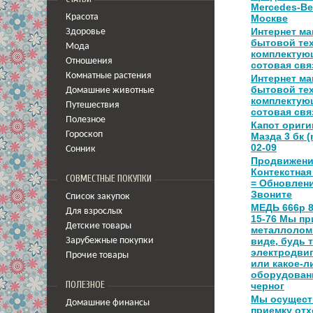
Mercedes-Be
Красота
Москве
Интернет ма
Здоровье
бытовой тех
Мода
комплектую
Отношения
сотовая свя
Комнатные растения
Интернет ма
бытовой тех
Домашние животные
комплектую
Путешествия
сотовая свя
Полезное
Капот ориги
Гороскоп
Мазда 3 бк (
02-09
Сонник
Продвижени
Контекстная
СОВМЕСТНЫЕ ПОКУПКИ
= Обновлени
Звоните
Список закупок
МЕДЬ 666р 8
Для взрослых
15-76 Мы п
Детские товары
металлолом
виде, будь 
Зарубежные покупки
электродви
Прочие товары
или какое-л
оборудован
ПОЛЕЗНОЕ
черног
Мы осущест
Домашние финансы
приемку от