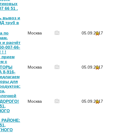
тиковых
7 66 51 .
ь вывоз и
НД труб в
а по
Москва
05.09.2017
нам.
 и расчёт
50-007-66-
 ! !
, прием
ем с
АТОРЫ
Москва
05.09.2017
 8-916-
редлагаем
оры для
родуктов:
са,
олочной
 ДОРОГО!
Москва
05.09.2017
51,
НОГО
 РАЙОНЕ:
51,
ТНОГО