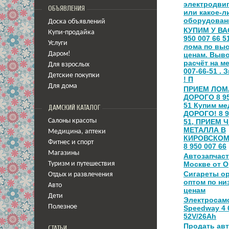
электродви
ОБЪЯВЛЕНИЯ
или какое-л
оборудован
Доска объявлений
КУПИМ У ВА
Купи-продайка
950 007 66 5
Услуги
лома по вы
Даром!
ценам. Выво
расчёт на ме
Для взрослых
007-66-51 . 
Детские покупки
! П
Для дома
ПРИЕМ ЛОМ
ДОРОГО 8 95
51 Купим ме
ДАМСКИЙ КАТАЛОГ
ДОРОГО! 8 9
Салоны красоты
51, ПРИЕМ 
МЕТАЛЛА В
Медицина
,
аптеки
КИРОВСКОМ
Фитнес и спорт
8 950 007 66
Магазины
Автозапчаст
Москве от O
Туризм и путешествия
Сигареты о
Отдых и развлечения
оптом по ни
Авто
ценам
Дети
Электросам
Полезное
Speedway 4
52V/26Ah
Продать ав
СТАТЬИ