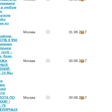
ринимаем
 в любом
то
гатели
ибо
ие из
Москва
31.08.2017
районе.
СПБ 8 950
омпания
 прием
 труб –
, брак,
ДАЖА
Москва
30.08.2017
ЬНЫХ
ЕНИЙ:
7-14 Мы
ое
ние
чей
сти
ЛОТА ПО
Москва
30.08.2017
АМ! !
2-76
ВЕЛИРНЫХ