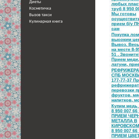
Диеты
любых плас
труб 8 950 00
Косметичка
Мы готовы
Вызов такси
осуществит
Кулинарная книга
прием б/у П
сам
Покупка лом
высоким це
Вывоз. Весы
на месте 8-9
51 . Звоните!
Прием меди
латуни, при
РЕФРИЖЕР
СПБ МОСКВА
177-77-37 П
рефрижерат
перевозки п
фруктов, мя
напитков, м
Купим медь
8 950 007 66 
ПРИЕМ ЧЕР
МЕТАЛЛА В
КИРОВСКОМ
8 950 007 66 
ПРИЕМ ЦВЕ