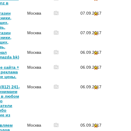
nz в
газин
Москва
07.09.2017
ники,
щих,
зь.
газин
Москва
07.09.2017
ники,
щих,
зь.
нал
Москва
06.09.2017
mazda bk)
е сайта +
Москва
06.09.2017
 реклама
е цены.
(812) 241-
Москва
06.09.2017
ринимаем
 в любом
то
гатели
ибо
ие из
вляем
Москва
05.09.2017
ходов