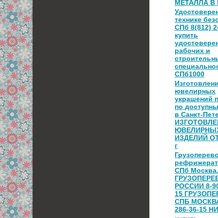
МЕТАЛЛА В
Удостовере
технике без
СПб 8(812) 2
купить
удостовере
рабочих и
строительн
специально
СПб1000
Изготовлен
ювелирных
украшений п
по доступн
в Санкт-Пет
ИЗГОТОВЛЕ
ЮВЕЛИРНЫ
ИЗДЕЛИЙ ОТ
г
Грузоперев
рефрижера
СПб Москва
ГРУЗОПЕРЕ
РОССИИ 8-90
15 ГРУЗОП
СПБ МОСКВА
286-36-15 Н