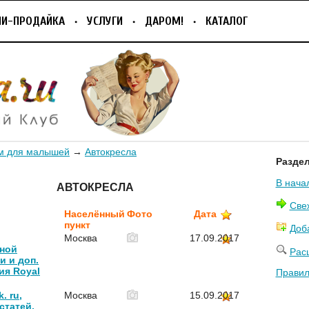
ПИ-ПРОДАЙКА
УСЛУГИ
ДАРОМ!
КАТАЛОГ
м для малышей
→
Автокресла
Разде
В нача
АВТОКРЕСЛА
Све
Населённый
Фото
Дата
пункт
Доб
Москва
17.09.2017
ной
Рас
и и доп.
ия Royal
Правил
. ru,
Москва
15.09.2017
статей,