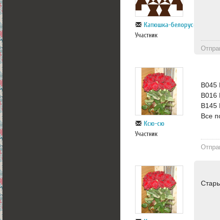
Катюшка-белорусска
Участник
Отпра
B045
B016
B145
Все п
Ксю-сю
Участник
Отпра
Стары