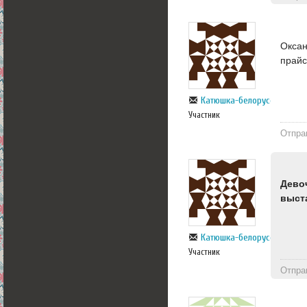
Оксан
прайс
Катюшка-белорусска
Участник
Отпра
Дево
выст
Катюшка-белорусска
Участник
Отпра