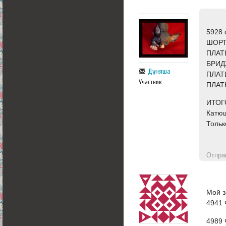
5928 
ШОРТ
ПЛАТ
БРИД
Дуняша
ПЛАТ
Участник
ПЛАТ
ИТОГ
Катюш
Тольк
Отпра
Мой з
4941
4989