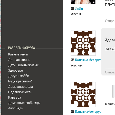
ПЛАТ
ЛяЛя
Участник
Отпра
Здес
РАЗДЕЛЫ ФОРУМА
ЗАКА
Разные темы
Катюшка-белорусска
Личная жизнь
Участник
Дети - цветы жизни!
Здоровье
Отпра
Досуг и хобби
Будь красивой!
Домашние дела
Недвижимость
Карьера
Домашние любимцы
в пят
АвтоЛеди
Катюшка-белорусска