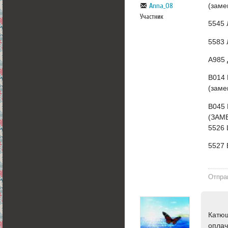
(зам
Anna_08
Участник
5545
5583
А985
В014
(зам
В045
(ЗАМ
5526
5527
Отпра
Катюш
оплач