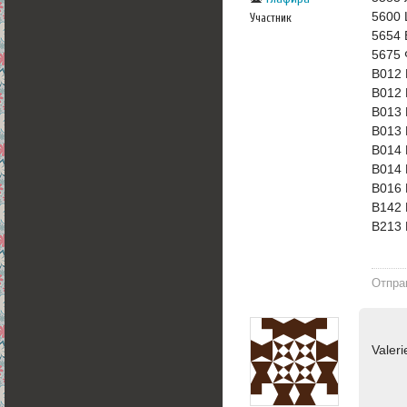
5600 
Участник
5654 
5675 
В012 
В012 
В013 
В013 
В014 
В014 
В016 
В142 
В213 
Отпра
Valer