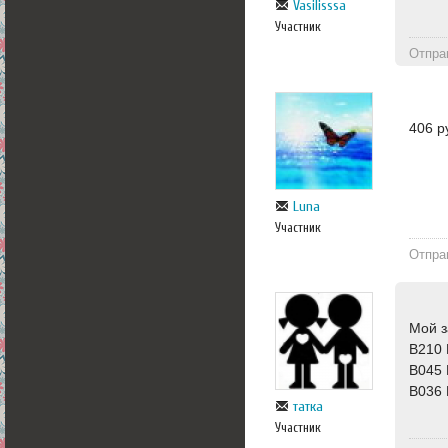
Vasilisssa
Участник
Отпра
406 р
Luna
Участник
Отпра
Мой з
B210 
B045
B036 
татка
Участник