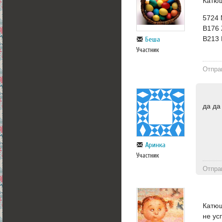
Катюш
5724
B176
B213
Беша
Участник
Отпра
да да
Аринка
Участник
Отпра
Катюш
не ус