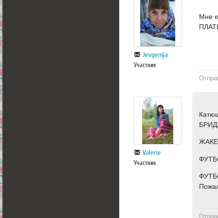
Мне 
ПЛАТ
Jevgenija
Участник
Отпра
Катюш
БРИД
ЖАКЕ
Valerie
ФУТБ
Участник
ФУТБ
Пожал
Отпра