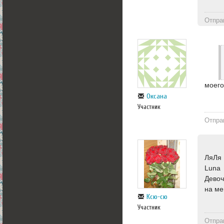
Отпра
моего
Оксана
Участник
Отпра
ЛяЛя
Luna
Девоч
на ме
Ксю-сю
Участник
Отпра