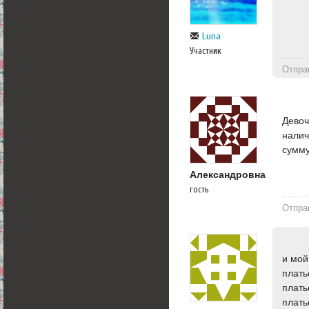
Luna
Участник
Отпра
Девоч
налич
сумму
Александровна
гость
Отпра
и мой
плать
плать
плать