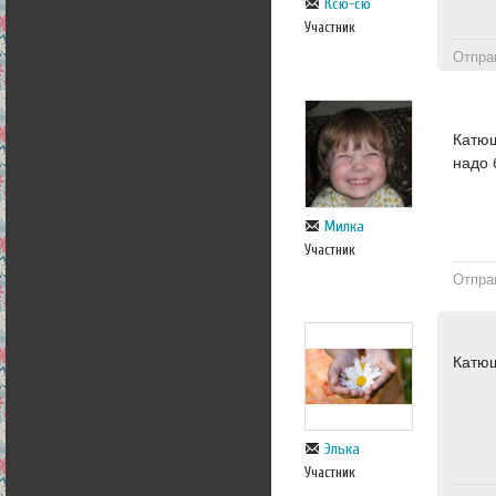
Ксю-сю
Участник
Отпра
Катюш
надо 
Милка
Участник
Отпра
Катюш
Элька
Участник