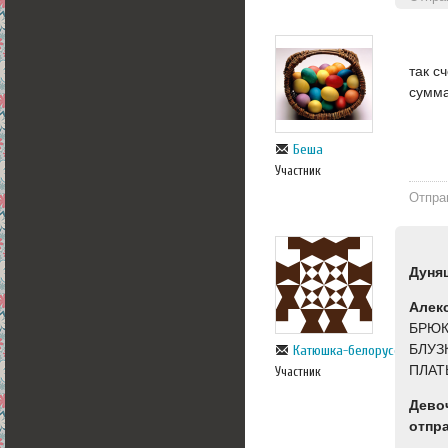
так с
сумм
Беша
Участник
Отпра
Дуня
Алек
БРЮК
БЛУЗ
Катюшка-белорусска
ПЛАТ
Участник
Дево
отпр