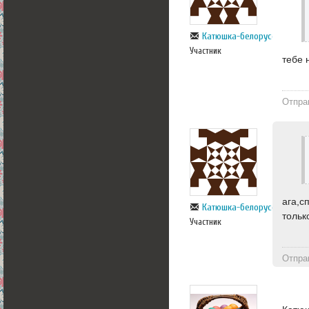
Катюшка-белорусска
Участник
тебе 
Отпра
ага,с
Катюшка-белорусска
тольк
Участник
Отпра