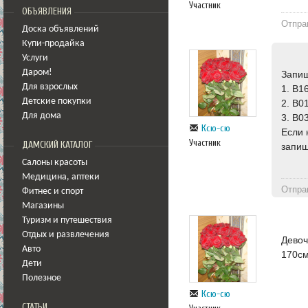
Участник
ОБЪЯВЛЕНИЯ
Отпра
Доска объявлений
Купи-продайка
Услуги
Даром!
Запиш
Для взрослых
1. B1
Детские покупки
2. B0
Для дома
3. B0
Ксю-сю
Если 
Участник
ДАМСКИЙ КАТАЛОГ
запиш
Салоны красоты
Медицина
,
аптеки
Отпра
Фитнес и спорт
Магазины
Туризм и путешествия
Отдых и развлечения
Девоч
Авто
170см
Дети
Полезное
Ксю-сю
СТАТЬИ