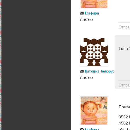
Глафира
Участник
Отпра
Luna 
Катюшка-белорусска
Участник
Отпра
Пожал
3552 
4502 
5583 
Глафира