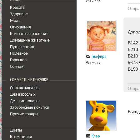
Участник
Красота
Отпра
Здоровье
Мода
Отношения
Допол
Комнатные растения
Домашние животные
В142 
Путешествия
В213 
Полезное
В210 
Глафира
Гороскоп
5675 
Участник
Сонник
В159 
СОВМЕСТНЫЕ ПОКУПКИ
Список закупок
Отпра
Для взрослых
Детские товары
Зарубежные покупки
Вышд
Прочие товары
Диеты
Клео
Косметичка