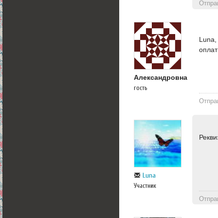
Отпра
Lunа,
оплат
Александровна
гость
Отпра
Рекви
Luna
Участник
Отпра