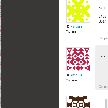
Катюш
5485
В014
Кочерга
Участник
Отпра
Катюш
Anna_08
Участник
Отпра