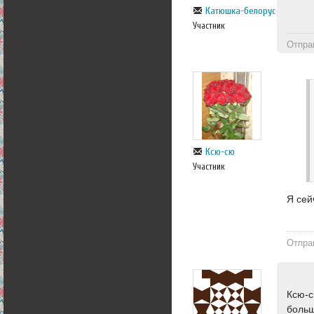
Катюшка-белорусска
Участник
Отпра
Ксю-сю
Участник
Я сей
Отпра
Ксю-с
больш