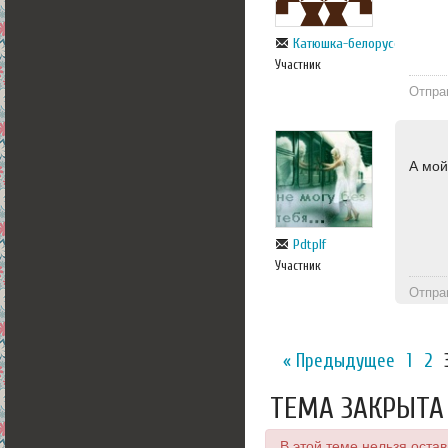
Катюшка-белорусска
Участник
Отпра
А мой
Pdtplf
Участник
Отпра
« Предыдущее
1
2
ТЕМА ЗАКРЫТА
В этой теме нельзя оста