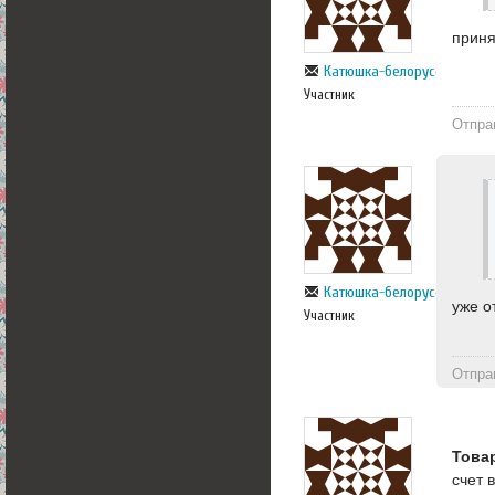
прин
Катюшка-белорусска
Участник
Отпра
Катюшка-белорусска
уже о
Участник
Отпра
Това
счет 