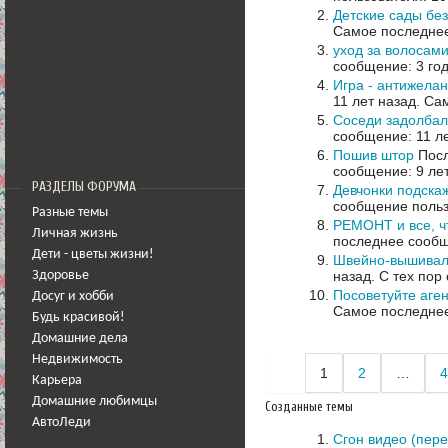
Детские сады без
Самое последнее
уход за волосам
сообщение: 3 го
Игра - антижела
11 лет назад.
Сам
Соседи задолбал
сообщение: 11 л
Пошив штор
Посл
сообщение: 9 ле
РАЗДЕЛЫ ФОРУМА
Девчонки подска
сообщение польз
Разные темы
РЕМОНТ и все, ч
Личная жизнь
последнее сообщ
Дети - цветы жизни!
Швейно-вышивал
назад.
С тех пор
Здоровье
Посоветуйте аге
Досуг и хобби
Самое последнее
Будь красивой!
Домашние дела
Недвижимость
1
2
…
4
Карьера
Домашние любимцы
Созданные темы
АвтоЛеди
Сгон видео (пере