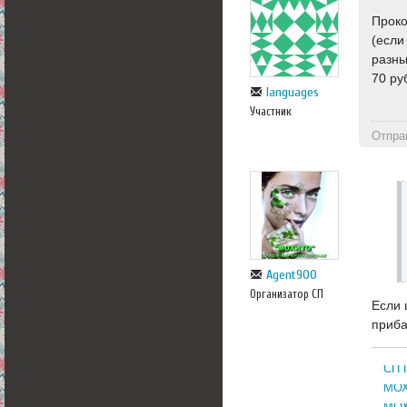
Проко
(если
разны
70 ру
languages
Участник
Отпра
Agent900
Организатор СП
Если 
приба
СП 
МОХ
МОХ