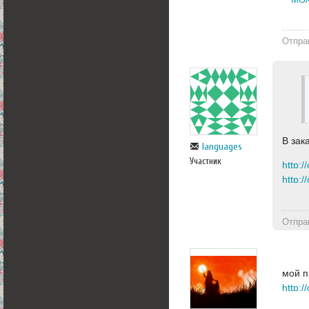
Отпра
В зак
languages
Участник
Отпра
мой п