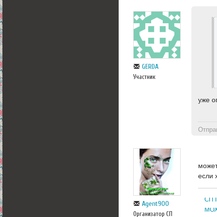
GERDA
Участник
уже о
Отпра
может
если 
СП 
Agent900
МОХ
Организатор СП