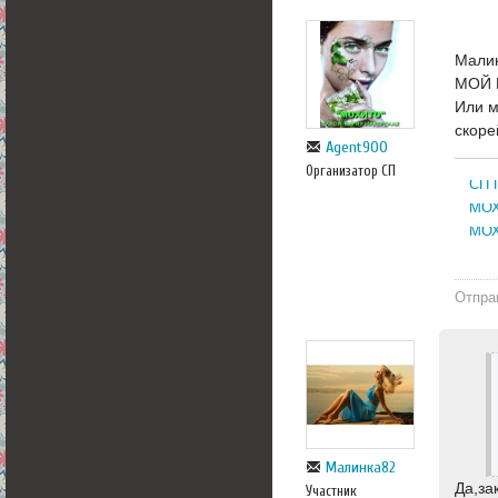
Малин
МОЙ П
Или м
скоре
Agent900
Организатор СП
СП 
МОХ
МОХ
Отпра
Малинка82
Да,за
Участник