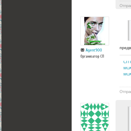
Отпра
предв
Agent900
Организатор СП
СП 
МОХ
МОХ
Отпра