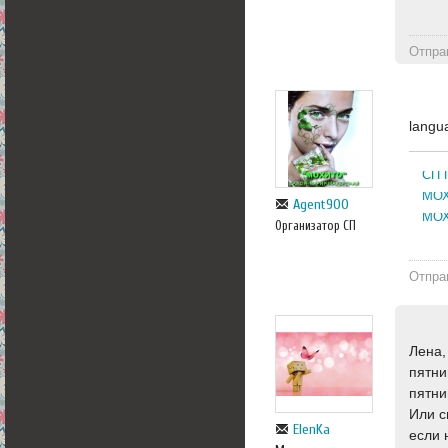
Отпра
langu
СП 
МОХ
Agent900
МОХ
Организатор СП
Отпра
Лена,
пятни
пятни
Или с
ElenKa
если 