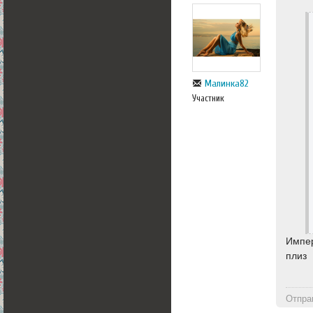
Малинка82
Участник
Импер
плиз
Отпра