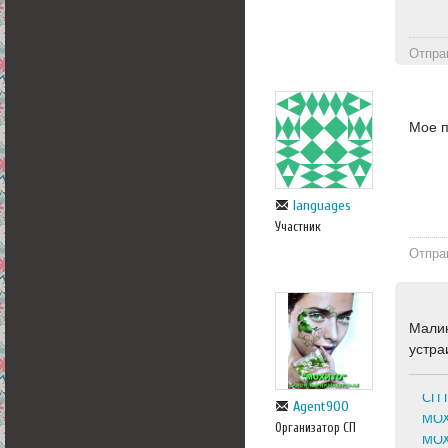
Отпра
Мое п
languages
Участник
Отпра
Малин
устра
СП 
Agent900
МОХ
Организатор СП
МОХ