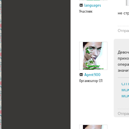
languages
Участник
не ст
Отпра
Девоч
прихо
опера
значи
Agent900
Организатор СП
СП 
МОХ
МОХ
Отпра