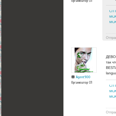
Организатор СП
СП 
МОХ
МОХ
Отпра
ДЕВОЧ
так чт
BESTi
langu
Agent900
Организатор СП
СП 
МОХ
МОХ
Отпра