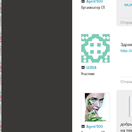
Agent900
МОХ
Организатор СП
Отпра
Здрав
GERDA
Участник
Отпра
добры
Agent900
на пе