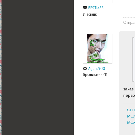
BESTia85
Участник
Отпра
Agent900
Организатор СП
заказ
перво
СП 
МОХ
МОХ