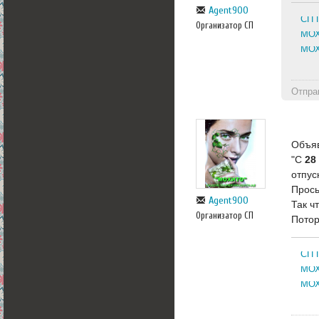
Agent900
СП 
Организатор СП
МОХ
МОХ
Отпра
Объяв
"С
28
отпуск
Прось
Agent900
Так ч
Организатор СП
Потор
СП 
МОХ
МОХ