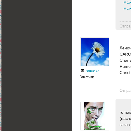
МОХ
МОХ
Отпра
Леноч
CARO
Chane
Rumeu
romaska
Chris
Участник
Отпра
romas
(насч
заказ