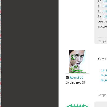
14.
15.
16.
17.
Без з
вроде
Отпра
Ух т
СП 
МОХ
Agent900
МОХ
Организатор СП
Отпра