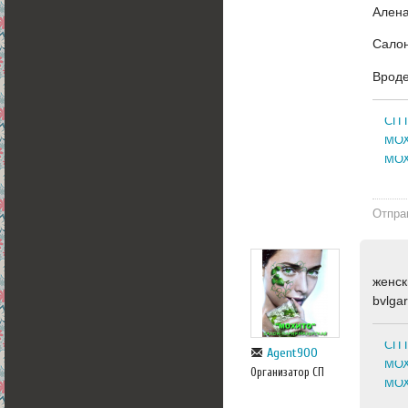
Алена
Салон
Вроде
СП 
МОХ
МОХ
Отпра
женск
bvlga
СП 
Agent900
МОХ
Организатор СП
МОХ