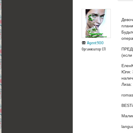
Девоч
план
Будьт
опера
Agent900
ПРЕД
Организатор СП
(если
ЕленК
Юля: 
налич
Лиза:
romas
BESTi
Малин
langu