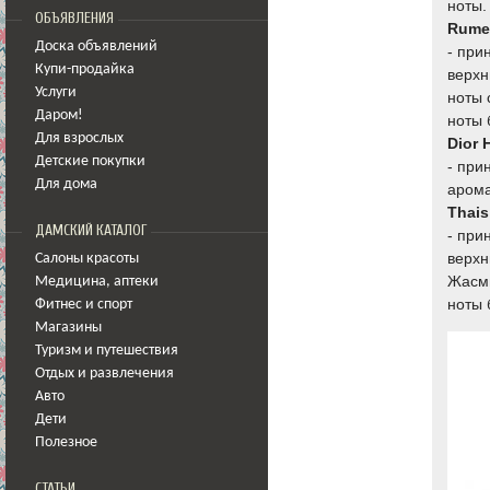
ноты.
ОБЪЯВЛЕНИЯ
Rume
Доска объявлений
- при
Купи-продайка
верхн
Услуги
ноты 
Даром!
ноты 
Для взрослых
Dior 
Детские покупки
- при
Для дома
арома
Thais
ДАМСКИЙ КАТАЛОГ
- при
верхн
Салоны красоты
Жасми
Медицина
,
аптеки
ноты 
Фитнес и спорт
Магазины
Туризм и путешествия
Отдых и развлечения
Авто
Дети
Полезное
СТАТЬИ