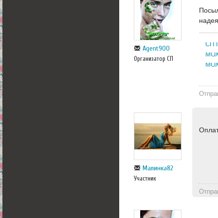
Посыл
надея
СП 
Agent900
МОХ
Организатор СП
МОХ
Отпра
Оплат
Малинка82
Участник
Отпра