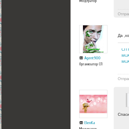
Модератор
Отпра
Да ,х
СП 
МОХ
Agent900
МОХ
Организатор СП
Отпра
Спас
ElenKa
Модератор