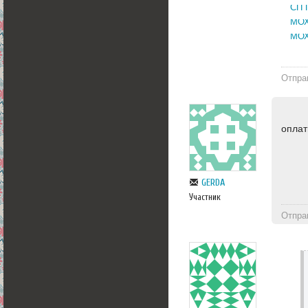
СП 
МОХ
МОХ
Отпра
оплат
GERDA
Участник
Отпра