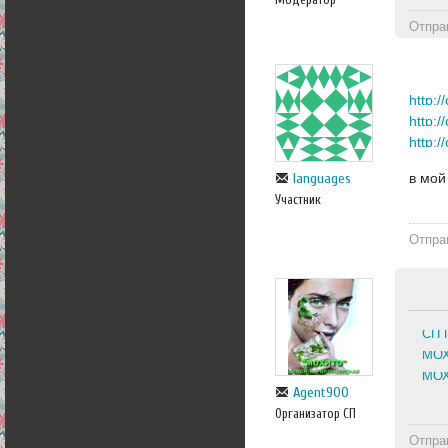
Отпра
в мой
languages
Участник
Отпра
СП 
МОХ
МОХ
Agent900
Организатор СП
Отпра