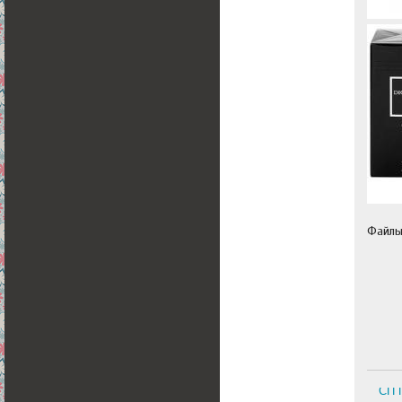
Файл
СП 