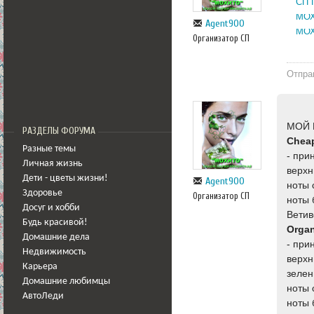
СП 
МОХ
Agent900
МОХ
Организатор СП
Отпра
МОЙ 
РАЗДЕЛЫ ФОРУМА
Chea
Разные темы
- при
Личная жизнь
верхн
Дети - цветы жизни!
Agent900
ноты 
Здоровье
Организатор СП
ноты 
Досуг и хобби
Ветив
Будь красивой!
Orga
Домашние дела
- при
Недвижимость
верхн
Карьера
зелен
Домашние любимцы
ноты 
АвтоЛеди
ноты 