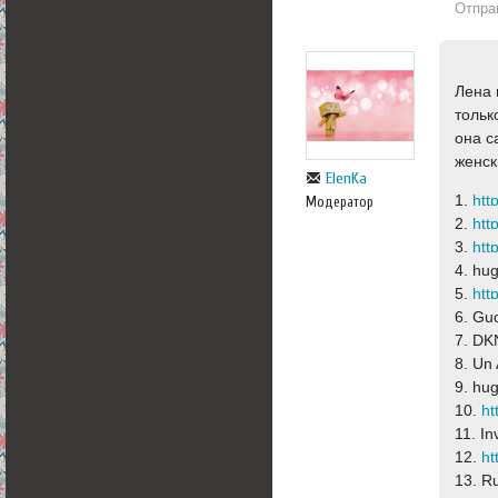
Отпра
Лена 
тольк
она с
женск
ElenKa
1.
Модератор
2.
3.
4. hu
5.
6. Gu
7. DK
8. Un
9. hug
10.
11. I
12.
13. R