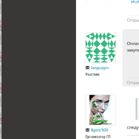
МОХ
Отпра
Оплат
закуп
languages
Участник
Отпра
следу
Agent900
Организатор СП