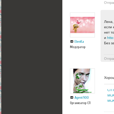
Отпра
Лена,
если 
нет т
и
ElenKa
Без з
Модератор
Отпра
Хорош
СП 
МОХ
Agent900
МОХ
Организатор СП