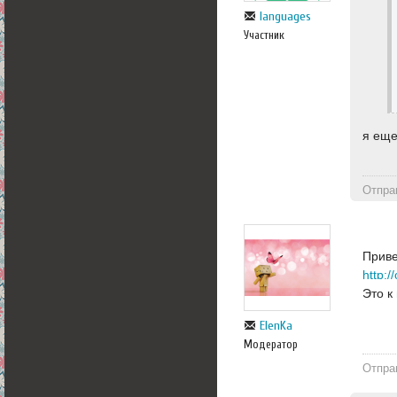
languages
Участник
я еще
Отпра
Приве
Это к
ElenKa
Модератор
Отпра