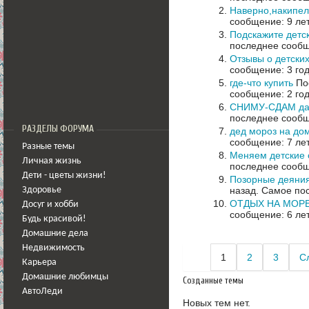
Наверно,накипел
сообщение: 9 ле
Подскажите детс
последнее сообщ
Отзывы о детских
сообщение: 3 го
где-что купить
Пос
сообщение: 2 го
СНИМУ-СДАМ дач
последнее сообщ
РАЗДЕЛЫ ФОРУМА
дед мороз на до
сообщение: 7 ле
Разные темы
Меняем детские 
Личная жизнь
последнее сообщ
Дети - цветы жизни!
Позорные деяния
назад.
Самое пос
Здоровье
ОТДЫХ НА МОРЕ!
Досуг и хобби
сообщение: 6 ле
Будь красивой!
Домашние дела
Недвижимость
1
2
3
С
Карьера
Домашние любимцы
Созданные темы
АвтоЛеди
Новых тем нет.