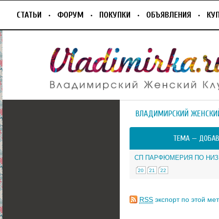
СТАТЬИ
ФОРУМ
ПОКУПКИ
ОБЪЯВЛЕНИЯ
КУ
ВЛАДИМИРСКИЙ ЖЕНСКИ
ТЕМА —
ДОБАВ
СП ПАРФЮМЕРИЯ ПО НИ
20
21
22
RSS
экспорт по этой мет