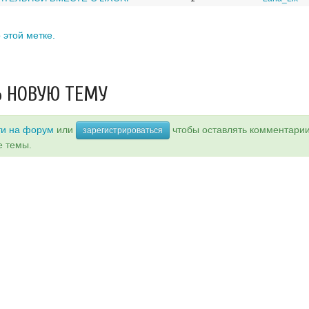
 этой метке.
 НОВУЮ ТЕМУ
ти на форум
или
чтобы оставлять комментари
зарегистрироваться
е темы.