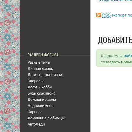
RSS
экспорт по
ДОБАВИТЬ
РАЗДЕЛЫ ФОРУМА
Вы должны
вой
создавать новы
Разные темы
Личная жизнь
Дети - цветы жизни!
Здоровье
Досуг и хобби
Будь красивой!
Домашние дела
Недвижимость
Карьера
Домашние любимцы
АвтоЛеди