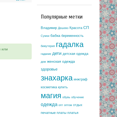
Популярные метки
СП
Владимир
Красота
Дешево
бабка
беременность
Сумки
гадалка
бижутерия
и или
дети
детская одежда
гадание
женская одежда
дом
здоровье
знахарка
инжграф
косметика
купить
магия
обувь
обучение
одежда
отдых
опт
оптом
печатные платы
платья