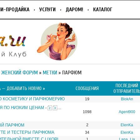
ПИ-ПРОДАЙКА
УСЛУГИ
ДАРОМ!
КАТАЛОГ
 ЖЕНСКИЙ ФОРУМ
»
МЕТКИ
» ПАРФЮМ
ПОСЛЕДНИЙ
А —
ДОБАВИТЬ НОВУЮ »
СООБЩЕНИЯ
ОТПРАВИТЕЛ
Ю КОСМЕТИКУ И ПАРФЮМЕРИЮ
19
BlokAn
Я ПО НИЗКИМ ЦЕНАМ
-
…
2
3
1098
Agent900
ЫЙ ПАРФЮМ
2
ElenKa
TTE И ТЕСТЕРЫ ПАРФЮМА
34
ElenKa
ТЕЛЬНОЙ ВМЕСТЕ С LIXORI
1
Lana_Lix