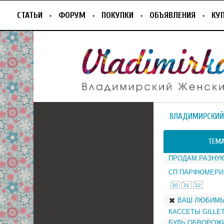
СТАТЬИ
ФОРУМ
ПОКУПКИ
ОБЪЯВЛЕНИЯ
КУ
ВЛАДИМИРСКИЙ
ТЕМ
ПРОДАМ РАЗНУ
СП ПАРФЮМЕРИ
20
21
22
ВАШ ЛЮБИМ
КАССЕТЫ GILLE
БУДЬ ОБВОРОЖИ