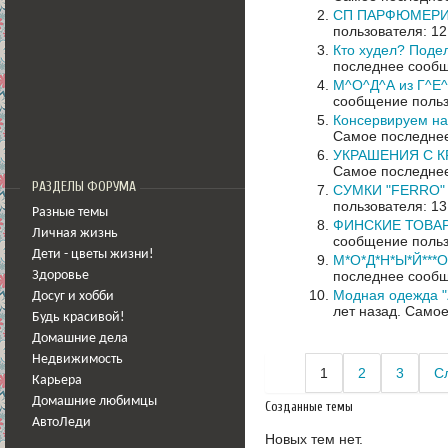
СП ПАРФЮМЕРИ
пользователя: 12
Кто худел? Подел
последнее сообщ
М^О^Д^А из Г^Е^
сообщение польз
Консервируем на 
Самое последнее
УКРАШЕНИЯ С К
Самое последнее
РАЗДЕЛЫ ФОРУМА
СУМКИ "FERRO" - 
пользователя: 13
Разные темы
ФИНСКИЕ ТОВАРЫ.
Личная жизнь
сообщение польз
Дети - цветы жизни!
М*О*Д*Н*Ы*Й***О
последнее сообщ
Здоровье
Модная одежда "
Досуг и хобби
лет назад.
Самое
Будь красивой!
Домашние дела
Недвижимость
1
2
3
С
Карьера
Домашние любимцы
Созданные темы
АвтоЛеди
Новых тем нет.