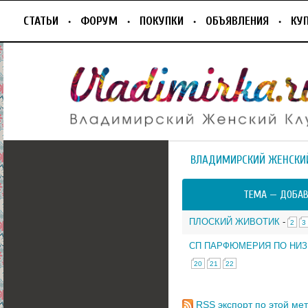
СТАТЬИ
ФОРУМ
ПОКУПКИ
ОБЪЯВЛЕНИЯ
КУ
ВЛАДИМИРСКИЙ ЖЕНСКИ
ТЕМА —
ДОБАВ
ПЛОСКИЙ ЖИВОТИК
-
2
3
СП ПАРФЮМЕРИЯ ПО НИ
20
21
22
RSS
экспорт по этой мет