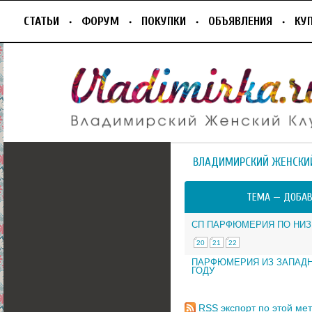
СТАТЬИ
ФОРУМ
ПОКУПКИ
ОБЪЯВЛЕНИЯ
КУ
ВЛАДИМИРСКИЙ ЖЕНСКИ
ТЕМА —
ДОБАВ
СП ПАРФЮМЕРИЯ ПО НИ
20
21
22
ПАРФЮМЕРИЯ ИЗ ЗАПАД
ГОДУ
RSS
экспорт по этой мет