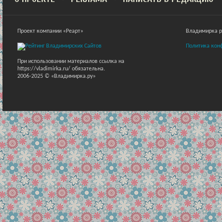
Проект компании «Реарт»
Владимирка ра
Политика кон
При использовании материалов ссылка на
https://vladimirka.ru/ обязательна.
2006-2025 © «Владимирка.ру»