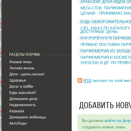
АРАБСКИЕ ДУХИ ИЩЕМ О
МЕГА-СТОК: ПАРФЮМЕРИЯ
ЦЕНАМ! - ПРИНИМАЮ ЗАК
БУДЬ ОБВОРОЖИТЕЛЬНОЙ
CIEL ЗАКАЗ ПО КАТАЛОГ
ДОСТУПНЫЕ ЦЕНЫ.
Н*А*Л*И*В*Н*А*Я ПАРФЮМЕР
ПРЯМЫЕ ПОСТАВКИ ПАРФ
ПАРФЮМЕРИЯ ИЗ ЗАПАДН
РАЗДЕЛЫ ФОРУМА
ПАРФЮМЕРИЯ И КОСМЕТИК
Разные темы
SHISEIDO И ДР. ПО ПРИ
Личная жизнь
Дети - цветы жизни!
RSS
экспорт по этой мет
Здоровье
Досуг и хобби
Будь красивой!
Домашние дела
ДОБАВИТЬ НОВ
Недвижимость
Карьера
Домашние любимцы
Вы должны
войти на фо
АвтоЛеди
создавать новые темы.