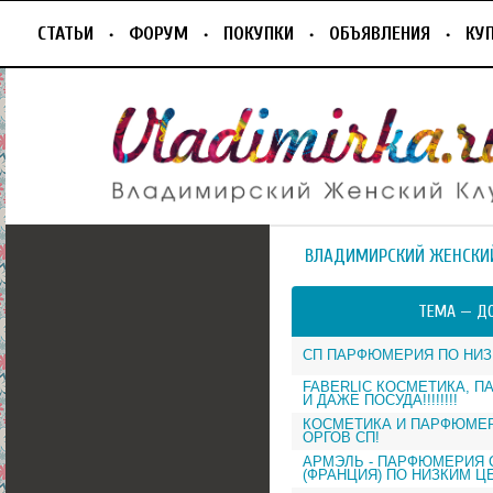
СТАТЬИ
ФОРУМ
ПОКУПКИ
ОБЪЯВЛЕНИЯ
КУ
ВЛАДИМИРСКИЙ ЖЕНСКИ
ТЕМА —
Д
СП ПАРФЮМЕРИЯ ПО НИ
FABERLIC КОСМЕТИКА, 
И ДАЖЕ ПОСУДА!!!!!!!!
КОСМЕТИКА И ПАРФЮМЕР
ОРГОВ СП!
АРМЭЛЬ - ПАРФЮМЕРИЯ 
(ФРАНЦИЯ) ПО НИЗКИМ Ц