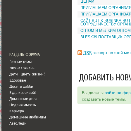
ЦЕНАМ!
ПРИГЛАШАЕМ ОРГАНИЗАТ
ПРИГЛАШАЕМ ОРГАНИЗАТ
САЙТ BUTIK-BUSINKA.RU 
СОТРУДНИЧЕСТВУ ОРГАН
ОПТОМ И МЕЛКИМ ОПТОМ
BLESK39 ПОСТАВЩИК ОР
RSS
экспорт по этой мет
РАЗДЕЛЫ ФОРУМА
Разные темы
Личная жизнь
Дети - цветы жизни!
ДОБАВИТЬ НОВ
Здоровье
Досуг и хобби
Вы должны
войти на фо
Будь красивой!
создавать новые темы.
Домашние дела
Недвижимость
Карьера
Домашние любимцы
АвтоЛеди