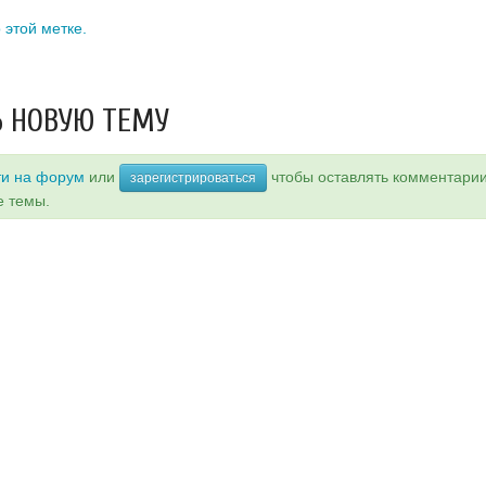
 этой метке.
 НОВУЮ ТЕМУ
ти на форум
или
чтобы оставлять комментари
зарегистрироваться
е темы.