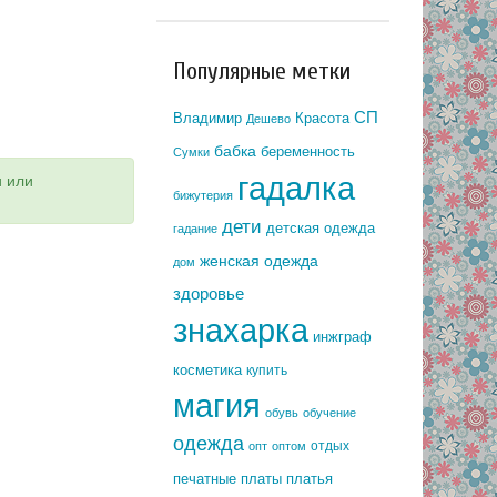
Популярные метки
СП
Владимир
Красота
Дешево
бабка
беременность
Сумки
гадалка
и или
бижутерия
дети
детская одежда
гадание
женская одежда
дом
здоровье
знахарка
инжграф
косметика
купить
магия
обувь
обучение
одежда
отдых
опт
оптом
печатные платы
платья