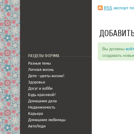
RSS
экспорт по
ДОБАВИТЬ
Вы должны
вой
создавать новы
РАЗДЕЛЫ ФОРУМА
Разные темы
Личная жизнь
Дети - цветы жизни!
Здоровье
Досуг и хобби
Будь красивой!
Домашние дела
Недвижимость
Карьера
Домашние любимцы
АвтоЛеди