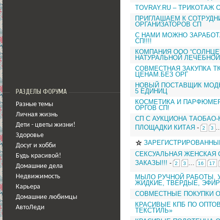
TOVRAY.RU – ТРИКОТАЖ 
ПРИГЛАШАЕМ К СОТРУДН
ОРГАНИЗАТОРОВ СП
С НАМИ МОЖНО ЗАРАБОТ
СП!!!!
КОМПАНИЯ ООО “СОЛНЦЕ
НАТУРАЛЬНОЙ ЛЕЧЕБНОЙ
СОВМЕСТНАЯ ЗАКУПКА Т
ЦЕНАМ.БЕЗ ОРГ
НОВЫЙ ПОСТАВЩИК МОД
5 ЕДИНИЦ
РАЗДЕЛЫ ФОРУМА
КОСМЕТИКА И ПАРФЮМЕР
Разные темы
ОРГОВ СП!
Личная жизнь
СП С АУКЦИОНА ТАОБАО
Дети - цветы жизни!
ПЛОЩАДКИ КИТАЯ
-
2
3
Здоровье
ЗАРЕГИСТРИРОВАННЫ
Досуг и хобби
СЕКСУАЛЬНАЯ ЖЕНСКАЯ 
Будь красивой!
ЗАКАЗЫ!!!
-
…
2
3
16
17
Домашние дела
МЫЛО РУЧНОЙ РАБОТЫ, 
Недвижимость
ЖИДКИЕ, ТВЕРДЫЕ, ЭФИ
Карьера
СОВМЕСТНЫЕ ПОКУПКИ 
Домашние любимцы
КРАСИВЫЕ КПБ ПО ОПТО
АвтоЛеди
ТЕКСТИЛЬ»