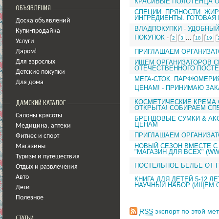
КРАСИВЫЕ ПОЛОТЕНЦА О
ОБЪЯВЛЕНИЯ
СПЕЦИИ. ПРЯНОСТИ. ЖИР
ИНГРЕДИЕНТЫ. ГОТОВАЯ
Доска объявлений
ВЛАДПОКУПКИ - УДОБНЫ
Купи-продайка
ПОКУПОК
-
…
2
3
18
19
Услуги
ПРИГЛАШАЕМ ОРГАНИЗАТ
Даром!
ИЩЕМ ОРГАНИЗАТОРОВ С
Для взрослых
ОТЕЧЕСТВЕННОГО ПОСТЕ
Детские покупки
МЕГА-СТОК: ПАРФЮМЕРИЯ
Для дома
ЦЕНАМ! - ПРИНИМАЮ ЗАК
КОСМЕТИЧЕСКИЕ КРЕМА 
ДАМСКИЙ КАТАЛОГ
ОТКРЫТА! СОБИРАЕМ СП5
Салоны красоты
БРЕНДОВЫЕ СУМКИ & АК
ЦЕНАМ
Медицина
,
аптеки
ПРИГЛАШАЕМ ОРГАНИЗАТ
Фитнес и спорт
НОВЫЙ СЕЗОН ВМЕСТЕ С
Магазины
"МАГАЗИН ДЛЯ ВСЕХ" (WW
Туризм и путешествия
ПОСТЕЛЬНОЕ БЕЛЬЕ ОТ 
Отдых и развлечения
Авто
КНИГА ДЛЯ ДЕТЕЙ 5-12 Л
НАУЧНЫЙ НАБОР (ИЩЕМ О
Дети
Полезное
RSS
экспорт по этой мет
СТАТЬИ