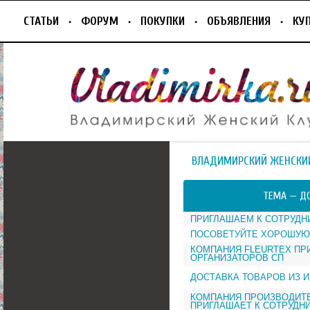
СТАТЬИ
ФОРУМ
ПОКУПКИ
ОБЪЯВЛЕНИЯ
КУ
ВЛАДИМИРСКИЙ ЖЕНСКИ
ТЕМА —
ДО
ПРИГЛАШАЕМ К СОТРУДНИЧ
ПОСОВЕТУЙТЕ ХОРОШУЮ
КОМПАНИЯ FLEURTEX ПР
ОРГАНИЗАТОРОВ СП
ДОСТАВКА ТОВАРОВ ИЗ 
КОМПАНИЯ ПРОИЗВОДИТЕ
ПРИГЛАШАЕТ К СОТРУДН