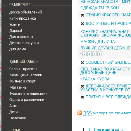
ЖЕНСКАЯ КРАСОТА - МИФ
ОБЪЯВЛЕНИЯ
ОДЕЖДА ТМ "BISOU"
Доска объявлений
СТУДИЯ КРАСОТЫ "МАР
Купи-продайка
ДОСТУПНЫЕ И ПРОВЕР
Услуги
Даром!
КОНКУРС «НАТУРАЛЬНАЯ 
С ОНЛАЙН ЭКО-МАРКЕТОМ
Для взрослых
МАСКИ ДЛЯ ЛИЦА
Детские покупки
ЛУЧШИЕ ДРУЗЬЯ ДЕВУШЕК
Для дома
-
2
3
4
5
ДАМСКИЙ КАТАЛОГ
СОВМЕСТНЫЙ БИЗНЕС.
CIEL ЗАКАЗ ПО КАТАЛОГ
Салоны красоты
ДОСТУПНЫЕ ЦЕНЫ.
Медицина
,
аптеки
КРАСКА KYDRA
Фитнес и спорт
ДЕВОЧКИ,ВСЕХ ПРИВЕ
Магазины
УЧАСТИИ В КОНКУРСЕ ОТ
Туризм и путешествия
ПЛАТЬЯ И ВСЯ ОДЕЖДА
Отдых и развлечения
Авто
Дети
RSS
экспорт по этой мет
Полезное
1
2
Следующее »
СТАТЬИ