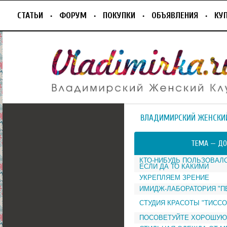
СТАТЬИ
ФОРУМ
ПОКУПКИ
ОБЪЯВЛЕНИЯ
КУ
ВЛАДИМИРСКИЙ ЖЕНСКИ
ТЕМА —
ДО
КТО-НИБУДЬ ПОЛЬЗОВАЛ
ЕСЛИ ДА ТО КАКИМИ
УКРЕПЛЯЕМ ЗРЕНИЕ
ИМИДЖ-ЛАБОРАТОРИЯ "ПЕ
СТУДИЯ КРАСОТЫ "ТИССО
ПОСОВЕТУЙТЕ ХОРОШУЮ