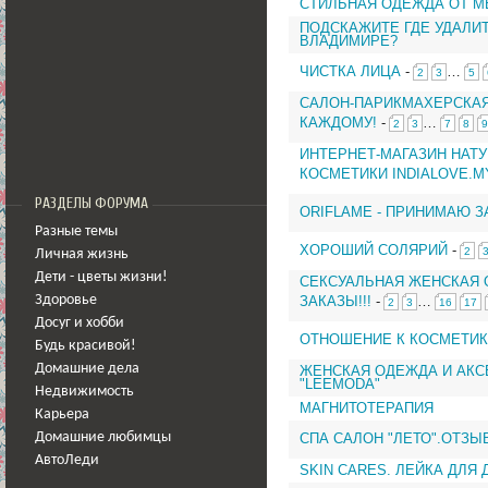
СТИЛЬНАЯ ОДЕЖДА ОТ M
ПОДСКАЖИТЕ ГДЕ УДАЛИ
ВЛАДИМИРЕ?
ЧИСТКА ЛИЦА
-
…
2
3
5
САЛОН-ПАРИКМАХЕРСКАЯ
КАЖДОМУ!
-
…
2
3
7
8
9
ИНТЕРНЕТ-МАГАЗИН НАТ
КОСМЕТИКИ INDIALOVE.M
РАЗДЕЛЫ ФОРУМА
ORIFLAME - ПРИНИМАЮ З
Разные темы
ХОРОШИЙ СОЛЯРИЙ
-
2
Личная жизнь
Дети - цветы жизни!
СЕКСУАЛЬНАЯ ЖЕНСКАЯ 
ЗАКАЗЫ!!!
-
…
Здоровье
2
3
16
17
Досуг и хобби
ОТНОШЕНИЕ К КОСМЕТИ
Будь красивой!
Домашние дела
ЖЕНСКАЯ ОДЕЖДА И АКС
"LEEMODA"
Недвижимость
МАГНИТОТЕРАПИЯ
Карьера
СПА САЛОН "ЛЕТО".ОТЗЫ
Домашние любимцы
АвтоЛеди
SKIN CARES. ЛЕЙКА ДЛЯ