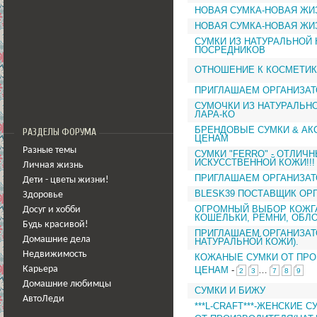
НОВАЯ СУМКА-НОВАЯ ЖИ
НОВАЯ СУМКА-НОВАЯ ЖИ
СУМКИ ИЗ НАТУРАЛЬНОЙ 
ПОСРЕДНИКОВ
ОТНОШЕНИЕ К КОСМЕТИ
ПРИГЛАШАЕМ ОРГАНИЗАТ
СУМОЧКИ ИЗ НАТУРАЛЬН
ЛАРА-КО
БРЕНДОВЫЕ СУМКИ & АК
РАЗДЕЛЫ ФОРУМА
ЦЕНАМ
Разные темы
СУМКИ "FERRO" - ОТЛИЧ
ИСКУССТВЕННОЙ КОЖИ!!!
Личная жизнь
ПРИГЛАШАЕМ ОРГАНИЗАТ
Дети - цветы жизни!
BLESK39 ПОСТАВЩИК ОР
Здоровье
ОГРОМНЫЙ ВЫБОР КОЖГА
Досуг и хобби
КОШЕЛЬКИ, РЕМНИ, ОБЛО
Будь красивой!
ПРИГЛАШАЕМ ОРГАНИЗАТ
Домашние дела
НАТУРАЛЬНОЙ КОЖИ).
Недвижимость
КОЖАНЫЕ СУМКИ ОТ ПР
ЦЕНАМ
-
…
Карьера
2
3
7
8
9
Домашние любимцы
СУМКИ И БИЖУ
АвтоЛеди
***L-CRAFT***-ЖЕНСКИЕ