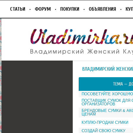
СТАТЬИ
ФОРУМ
ПОКУПКИ
ОБЪЯВЛЕНИЯ
КУ
ВЛАДИМИРСКИЙ ЖЕНСКИ
ТЕМА —
ДО
ПОСОВЕТУЙТЕ ХОРОШУЮ
ПОСТАВЩИК СУМОК ДЛЯ 
ОРГАНИЗАТОРОВ
БРЕНДОВЫЕ СУМКИ & АК
ЦЕНАМ
КУПЛЮ-ПРОДАМ СУМКИ
СОЗДАЙ СВОЮ СУМКУ