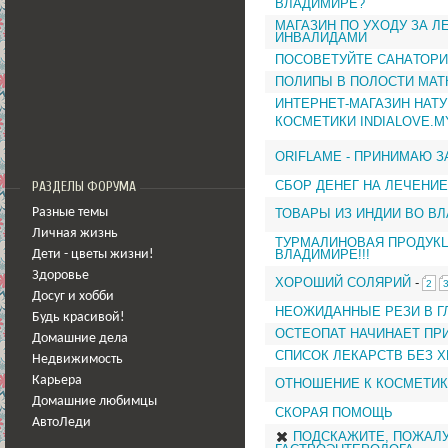
ВЛАДИМИРЕ?
МАГАЗИН ПО УХОДУ ЗА 
ИНВАЛИДАМИ
ПОСОВEТУЙТE СAНAТОР
ПОЛИПЫ В ПОЛОСТИ МАТ
ИНТЕРНЕТ-МАГАЗИН НАТ
КОСМЕТИКИ INDIALOVE.M
ORIFLAME - ПРИНИМАЮ З
СБОР ДЕНЕГ НА ЛЕЧЕНИЕ
РАЗДЕЛЫ ФОРУМА
ТОВАРЫ ИЗ ИНДИИ ВО В
Разные темы
Личная жизнь
ТУРМАЛИНОВАЯ ПРОДУКЦ
ВЛАДИМИРЕ!!!
Дети - цветы жизни!
Здоровье
ХОРОШИЙ СОЛЯРИЙ
-
2
Досуг и хобби
НЕОЖИДАННЫЕ РЕЗИ В Г
Будь красивой!
ОСТЕОПАТ НАЧИНАЕТ ПРИ
Домашние дела
СПИСОК ЛЕКАРСТВ БЕЗ 
Недвижимость
Карьера
ОТНОШЕНИЕ К КОСМЕТИ
Домашние любимцы
СКОРАЯ ПОМОЩЬ
АвтоЛеди
ПОДСКАЖИТЕ, ПОЖАЛУ