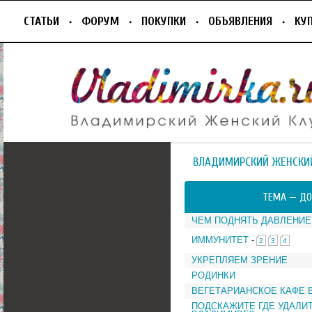
СТАТЬИ
ФОРУМ
ПОКУПКИ
ОБЪЯВЛЕНИЯ
КУ
ВЛАДИМИРСКИЙ ЖЕНСКИ
ТЕМА —
ДО
ЧЕМ ПОДНЯТЬ ДАВЛЕНИЕ
ИММУНИТЕТ
-
2
3
4
УКРЕПЛЯЕМ ЗРЕНИЕ
РОДИНКИ
ВЕГЕТАРИАНСКОЕ КАФЕ 
ПОДСКАЖИТЕ ГДЕ УДАЛИ