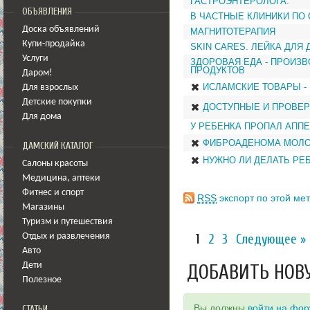
ГАСТРОЭНТЕРОЛОГА.
ОБЪЯВЛЕНИЯ
В ЧАСТНЫЕ КЛИНИКИ ПО 
Доска объявлений
МАГНИТОТЕРАПИЯ
Купи-продайка
SKIN CARES. ЛЕЙКА ДЛЯ
Услуги
ЗДОРОВАЯ ЕДА - ПРОИЗ
ПРОДУКТОВ
Даром!
ИСЛАМСКИЕ ТОВАРЫ - 
Для взрослых
Детские покупки
ДОСТУПНЫЕ И ПРОВЕР
Для дома
У РЕБЕНКА ПРОПАЛ АПП
ФИБРОАДЕНОМА МОЛ
ДАМСКИЙ КАТАЛОГ
НУЖНО ЛИ ДЕЛАТЬ РЕБ
Салоны красоты
Медицина
,
аптеки
Фитнес и спорт
RSS
экспорт по этой мет
Магазины
Туризм и путешествия
1
2
3
Следующее »
Отдых и развлечения
Авто
ДОБАВИТЬ НОВ
Дети
Полезное
Вы должны
войти на фо
СТАТЬИ