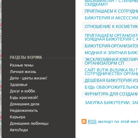
MADAMBROSH – СТИЛЬНЫ
СКИДКАМ!!!
ПРИГЛАШАЕМ К СОТРУДН
БИЖУТЕРИЯ И АКСЕССУА
ОТНОШЕНИЕ К КОСМЕТИ
ПРИГЛАШАЕМ ОРГАНИЗАТ
ИЗЯЩНАЯ БИЖУТЕРИЯ С 
БИЖУТЕРИЯ-ОРГАНИЗАТО
МОДНАЯ И ЭЛИТНАЯ БИЖУ
РАЗДЕЛЫ ФОРУМА
ЭКСКЛЮЗИВНАЯ ЮВЕЛИР
ОРГАНИЗАТОРМ СП
Разные темы
САЙТ BUTIK-BUSINKA.RU 
Личная жизнь
СОТРУДНИЧЕСТВУ ОРГАН
Дети - цветы жизни!
ДЕШЕВАЯ БИЖУТЕРИЯ ИЗ 
Здоровье
БУДЬ ОБВОРОЖИТЕЛЬНОЙ
Досуг и хобби
ФУРНИТУРА ДЛЯ СОЗДАН
Будь красивой!
ЗАКУПКА БИЖУТЕРИИ, ЗА
Домашние дела
Недвижимость
Карьера
RSS
экспорт по этой мет
Домашние любимцы
АвтоЛеди