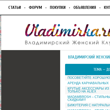
СТАТЬИ
ФОРУМ
ПОКУПКИ
ОБЪЯВЛЕНИЯ
КУ
ВЛАДИМИРСКИЙ ЖЕНСКИ
ТЕМА —
ДО
ПОСОВЕТУЙТЕ ХОРОШУЮ
АРЕНДА КАРНАВАЛЬНЫХ
КРУТЫЕ АКСЕССУАРЫ ИЗ
ТОЛЬКО НА ALIEX
MADAMBROSH – СТИЛЬНЫ
СКИДКАМ!!!
БИЖУТЕРИЯ С НАТУРАЛЬ