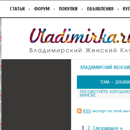
СТАТЬИ
ФОРУМ
ПОКУПКИ
ОБЪЯВЛЕНИЯ
КУ
ВЛАДИМИРСКИЙ ЖЕНСКИ
ТЕМА —
ДОБАВИ
ПОСОВЕТУЙТЕ ХОРОШУЮ
МИНСКЕ
RSS
экспорт по этой мет
1
2
Следующее »