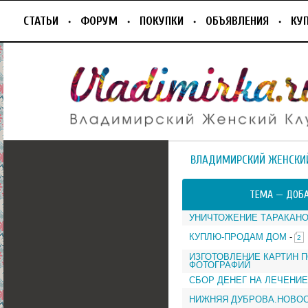
СТАТЬИ
ФОРУМ
ПОКУПКИ
ОБЪЯВЛЕНИЯ
КУ
ВЛАДИМИРСКИЙ ЖЕНСКИ
ТЕМА —
ДОБА
УНИЧТОЖЕНИЕ ТАРАКАН
КУПЛЮ-ПРОДАМ ДОМ
-
2
ИЗГОТОВЛЕНИЕ КАРТИН 
ФОТОГРАФИЙ
СБОР ДЕНЕГ НА ЛЕЧЕНИЕ
НИЖНЯЯ ДУБРОВА.НОВО