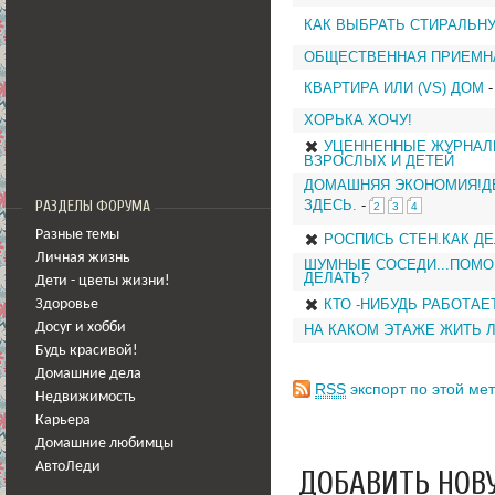
КАК ВЫБРАТЬ СТИРАЛЬН
ОБЩЕСТВЕННАЯ ПРИЕМН
КВАРТИРА ИЛИ (VS) ДОМ
-
ХОРЬКА ХОЧУ!
УЦЕННЕННЫЕ ЖУРНАЛЫ
ВЗРОСЛЫХ И ДЕТЕЙ
ДОМАШНЯЯ ЭКОНОМИЯ!Д
ЗДЕСЬ.
-
РАЗДЕЛЫ ФОРУМА
2
3
4
Разные темы
РОСПИСЬ СТЕН.КАК ДЕ
Личная жизнь
ШУМНЫЕ СОСЕДИ...ПОМО
ДЕЛАТЬ?
Дети - цветы жизни!
КТО -НИБУДЬ РАБОТАЕТ
Здоровье
Досуг и хобби
НА КАКОМ ЭТАЖЕ ЖИТЬ 
Будь красивой!
Домашние дела
RSS
экспорт по этой мет
Недвижимость
Карьера
Домашние любимцы
АвтоЛеди
ДОБАВИТЬ НОВ