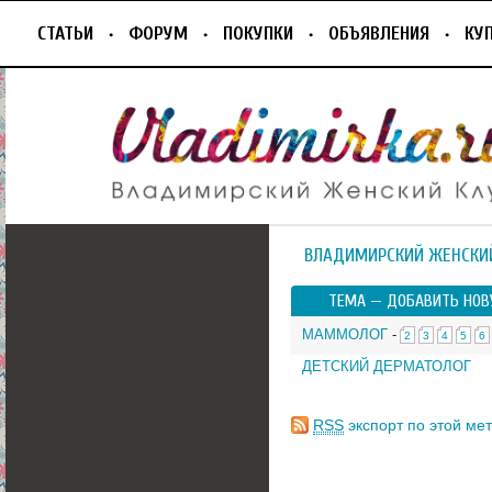
СТАТЬИ
ФОРУМ
ПОКУПКИ
ОБЪЯВЛЕНИЯ
КУ
ВЛАДИМИРСКИЙ ЖЕНСКИ
ТЕМА —
ДОБАВИТЬ НОВ
МАММОЛОГ
-
2
3
4
5
6
ДЕТСКИЙ ДЕРМАТОЛОГ
RSS
экспорт по этой мет