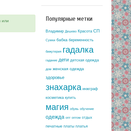
Популярные метки
и или
СП
Владимир
Красота
Дешево
бабка
беременность
Сумки
гадалка
бижутерия
дети
детская одежда
гадание
женская одежда
дом
здоровье
знахарка
инжграф
косметика
купить
магия
обувь
обучение
одежда
отдых
опт
оптом
печатные платы
платья