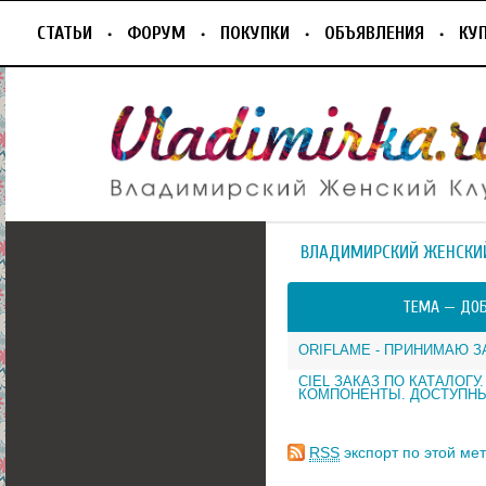
СТАТЬИ
ФОРУМ
ПОКУПКИ
ОБЪЯВЛЕНИЯ
КУ
ВЛАДИМИРСКИЙ ЖЕНСКИ
ТЕМА —
ДОБ
ORIFLAME - ПРИНИМАЮ З
CIEL ЗАКАЗ ПО КАТАЛОГУ
КОМПОНЕНТЫ. ДОСТУПН
RSS
экспорт по этой мет