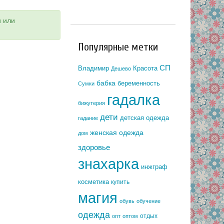
и или
Популярные метки
СП
Владимир
Красота
Дешево
бабка
беременность
Сумки
гадалка
бижутерия
дети
детская одежда
гадание
женская одежда
дом
здоровье
знахарка
инжграф
косметика
купить
магия
обувь
обучение
одежда
отдых
опт
оптом