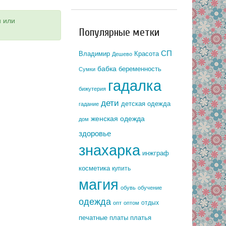
и или
Популярные метки
СП
Владимир
Красота
Дешево
бабка
беременность
Сумки
гадалка
бижутерия
дети
детская одежда
гадание
женская одежда
дом
здоровье
знахарка
инжграф
косметика
купить
магия
обувь
обучение
одежда
отдых
опт
оптом
печатные платы
платья