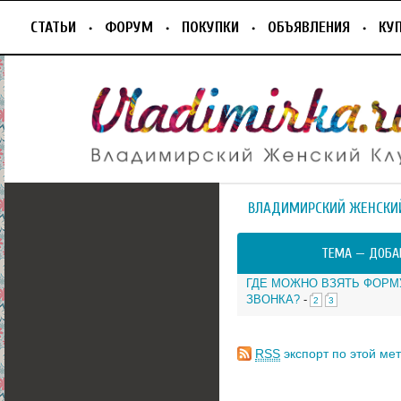
СТАТЬИ
ФОРУМ
ПОКУПКИ
ОБЪЯВЛЕНИЯ
КУ
ВЛАДИМИРСКИЙ ЖЕНСКИ
ТЕМА —
ДОБА
ГДЕ МОЖНО ВЗЯТЬ ФОРМ
ЗВОНКА?
-
2
3
RSS
экспорт по этой мет