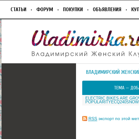
СТАТЬИ
ФОРУМ
ПОКУПКИ
ОБЪЯВЛЕНИЯ
КУ
ВЛАДИМИРСКИЙ ЖЕНСКИ
ТЕМА —
ДОБ
ELECTRIC BIKES ARE GRO
POPULARITYECQ240SNOW
RSS
экспорт по этой мет