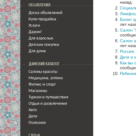
назад.
ОБЪЯВЛЕНИЯ
Социал
Доска объявлений
Лимфоц
Болит з
Купи-продайка
лет наз
Услуги
Салон "
Даром!
сообщен
Для взрослых
Салон ш
Детские покупки
лет наз
Россия,
Для дома
Дети и 
Как вы 
ДАМСКИЙ КАТАЛОГ
сообщен
Салоны красоты
Ребенок
Медицина
,
аптеки
Фитнес и спорт
Магазины
Туризм и путешествия
Отдых и развлечения
Авто
Дети
Полезное
СТАТЬИ