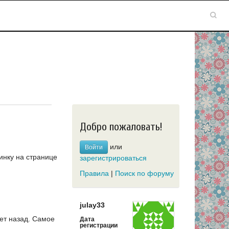
Добро пожаловать!
или
Войти
инку на странице
зарегистрироваться
Правила
|
Поиск по форуму
julay33
ет назад.
Самое
Дата
регистрации