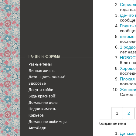
Сериал
года на
где-что 
сообщен
Родить в
сообщен
цитомег
последн
1 родд
лет наз
РАЗДЕЛЫ ФОРУМА
НОВОС
6 лет н
Разные темы
Хорошо 
Личная жизнь
последн
Дети - цветы жизни!
Плохая 
пользов
Здоровье
Женская
Досуг и хобби
Самое п
Будь красивой!
Домашние дела
Недвижимость
1
2
Карьера
Домашние любимцы
Созданные темы
АвтоЛеди
Детская