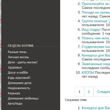
Проголосуйте за 
Самое последнее
Попади на премь
лет назад.
Самое
Группа помощи 
пользователя: 10
Ищу подруг
После
сообщение: 1 год
Помогу чем могу
пользователя: 10
РАЗДЕЛЫ ФОРУМА
Студенческая пол
пользователя: 10
Разные темы
Конкурсы для Ва
Личная жизнь
Самое последнее
Дети - цветы жизни!
Замеченные скид
последнее сообщ
Здоровье
КЛОПЫ
Последне
Досуг и хобби
лет назад
Будь красивой!
Домашние дела
Недвижимость
1
2
Следую
Карьера
Домашние любимцы
Созданные темы
АвтоЛеди
Конкурсы для Ва