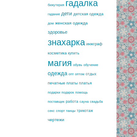
гадалка
бижутерия
дети
детская одежда
гадание
женская одежда
дом
здоровье
знахарка
инжграф
косметика
купить
магия
обувь
обучение
одежда
отдых
опт
оптом
печатные платы
платья
подарки
подарок
помощь
работа
поставщик
сауна
свадьба
трикотаж
секс
спорт
танцы
чертежи