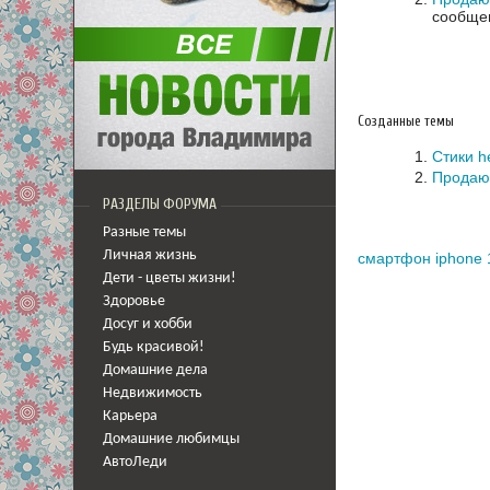
сообщен
Созданные темы
Стики h
Продаю 
РАЗДЕЛЫ ФОРУМА
Разные темы
Личная жизнь
смартфон iphone 
Дети - цветы жизни!
Здоровье
Досуг и хобби
Будь красивой!
Домашние дела
Недвижимость
Карьера
Домашние любимцы
АвтоЛеди