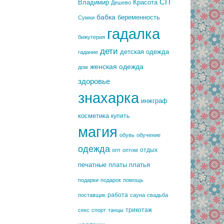
СП
Владимир
Красота
Дешево
бабка
беременность
Сумки
гадалка
бижутерия
дети
детская одежда
гадание
женская одежда
дом
здоровье
знахарка
инжграф
косметика
купить
магия
обувь
обучение
одежда
отдых
опт
оптом
печатные платы
платья
подарки
подарок
помощь
работа
поставщик
сауна
свадьба
трикотаж
секс
спорт
танцы