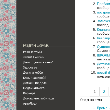
Пробле
сообщен
построи
сообщен
Замечен
последн
Клиник
сообщен
Квартир
сообщен
РАЗДЕЛЫ ФОРУМА
Сущест
Самое п
Разные темы
ШКОЛЫ:
Личная жизнь
лет наз
Дети - цветы жизни!
Детская
сообщен
Здоровье
новый ф
Досуг и хобби
пользов
Будь красивой!
Домашние дела
Недвижимость
1
2
Карьера
Домашние любимцы
Созданные темы
АвтоЛеди
Бременс