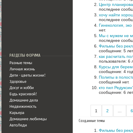
Центр планирова
последнее сообщ
хочу найти хорош
последнее сообщ
Гинекология, эко
нет.
Мы с мужем не м
последнее сообщ
Фильмы без рек
сообщение: 5 ле
РАЗДЕЛЫ ФОРУМА
как расчитать по
пользователя: 6 
Разные темы
Курсы для бере
Личная жизнь
сообщение: 4 го
Дети - цветы жизни!
Полипы в полост
сообщений нет.
Здоровье
кто пил Редуксин
Досуг и хобби
сообщение: 6 ле
Будь красивой!
Домашние дела
Недвижимость
1
2
…
6
Карьера
Домашние любимцы
Созданные темы
АвтоЛеди
Фильмы без рек