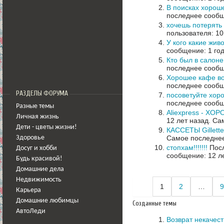
В поисках хорош
последнее сообщ
хочешь потерять 
пользователя: 10
У кого какие жив
сообщение: 1 год
Кто был в салон
последнее сообщ
Хорошее кафе в
последнее сообщ
РАЗДЕЛЫ ФОРУМА
посоветуйте хор
последнее сообщ
Разные темы
Aliexpress - ХО
Личная жизнь
12 лет назад.
Сам
Дети - цветы жизни!
КАССЕТЫ Gillet
Самое последнее
Здоровье
стопхам!!!!!!!
Посл
Досуг и хобби
сообщение: 12 л
Будь красивой!
Домашние дела
Недвижимость
1
2
…
9
Карьера
Домашние любимцы
Созданные темы
АвтоЛеди
Возврат некачест