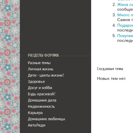
Жена си
сообщен
Много 
Самое п
Подарок
последн
Покупки
последн
РАЗДЕЛЫ ФОРУМА
Разные темы
Созданные темы
Личная жизнь
Дети - цветы жизни!
Новых тем нет.
Здоровье
Досуг и хобби
Будь красивой!
Домашние дела
Недвижимость
Карьера
Домашние любимцы
АвтоЛеди