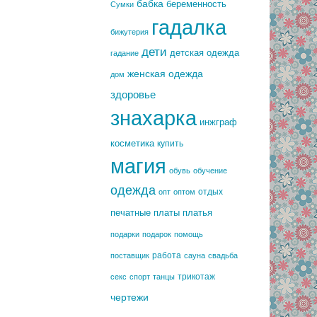
бабка
беременность
Сумки
гадалка
бижутерия
дети
детская одежда
гадание
женская одежда
дом
здоровье
знахарка
инжграф
косметика
купить
магия
обувь
обучение
одежда
отдых
опт
оптом
печатные платы
платья
подарки
подарок
помощь
работа
поставщик
сауна
свадьба
трикотаж
секс
спорт
танцы
чертежи