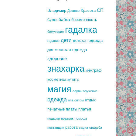
СП
Владимир
Красота
Дешево
бабка
беременность
Сумки
гадалка
бижутерия
дети
детская одежда
гадание
женская одежда
дом
здоровье
знахарка
инжграф
косметика
купить
магия
обувь
обучение
одежда
отдых
опт
оптом
печатные платы
платья
подарки
подарок
помощь
работа
поставщик
сауна
свадьба