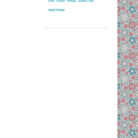
трикотаж
секс
спорт
танцы
чертежи