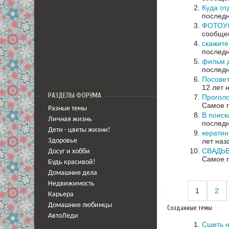
Куда от
последн
ФОТОУ
сообщен
скажите
последн
фильм 
последн
Посовет
12 лет 
РАЗДЕЛЫ ФОРУМА
Проголо
Самое п
Разные темы
В поиск
Личная жизнь
последн
Дети - цветы жизни!
кератин
лет наз
Здоровье
СВАДЬБ
Досуг и хобби
Самое п
Будь красивой!
Домашние дела
Недвижимость
1
2
Карьера
Домашние любимцы
Созданные темы
АвтоЛеди
Сшить н