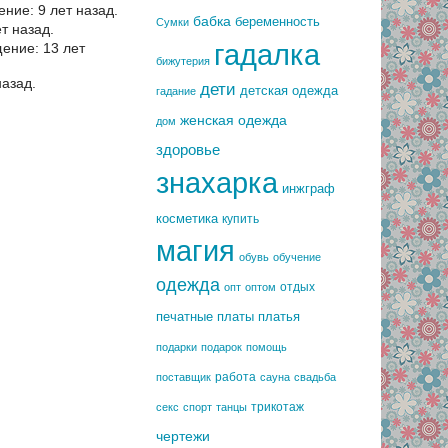
ние: 9 лет назад.
бабка
беременность
Сумки
т назад.
гадалка
ение: 13 лет
бижутерия
азад.
дети
детская одежда
гадание
женская одежда
дом
здоровье
знахарка
инжграф
косметика
купить
магия
обувь
обучение
одежда
отдых
опт
оптом
печатные платы
платья
подарки
подарок
помощь
работа
поставщик
сауна
свадьба
трикотаж
секс
спорт
танцы
чертежи