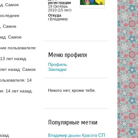
регистрации
ад.
Самое
19 Октябрь
2010 (15 лет)
оследнее
Откуда
г.Владимир
д.
Самое
зад.
Самое
ие пользователя:
Меню профиля
3 лет назад.
Профиль
Закладки
лет назад.
Самое
льзователя: 14
Никого нет, кроме тебя.
: 14 лет назад.
Популярные метки
азад.
СП
Владимир
Красота
Дешево