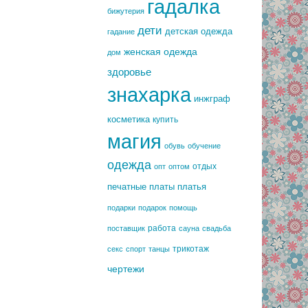
гадалка
бижутерия
дети
детская одежда
гадание
женская одежда
дом
здоровье
знахарка
инжграф
косметика
купить
магия
обувь
обучение
одежда
отдых
опт
оптом
печатные платы
платья
подарки
подарок
помощь
работа
поставщик
сауна
свадьба
трикотаж
секс
спорт
танцы
чертежи