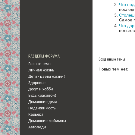
Что под
последн
Столешн
Самое п
Что дар
пользов
РАЗДЕЛЫ ФОРУМА
Созданные темы
Разные темы
Новых тем нет.
Личная жизнь
Дети - цветы жизни!
Здоровье
Досуг и хобби
Будь красивой!
Домашние дела
Недвижимость
Карьера
Домашние любимцы
АвтоЛеди